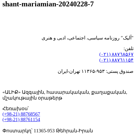
shant-mariamian-20240228-7
"آلیک" روزنامه سیاسی، اجتماعی، ادبی و هنری
تلفن:
٨۸٧٦٨۵۶۷ (٠٢١)
٨۸٧٦۱۱۵۴ (٠٢١)
صندوق پستی: ۹۵۳-۱۱۳۶۵ تهران-ایران
«ԱԼԻՔ» Ազգային, հասարակական, քաղաքական,
մշակութային օրաթերթ
Հեռախօս՝
(+98-21) 88768567
(+98-21) 88761154
Փոստարկղ՝ 11365-953 Թեհրան-Իրան