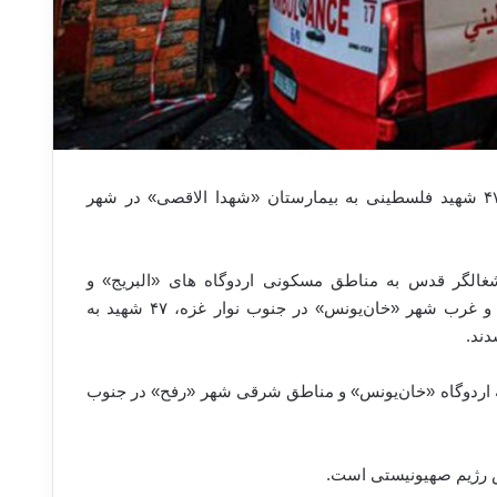
در ادامه جنایات ارتش رژیم صهیونیستی در مرکز و جنوب نوار غزه، ۴۷ شهید فلسطینی به بیمارستان «شهدا الاقصی» در شهر
شغالگر قدس به مناطق مسکونی اردوگاه های «البریج» و
«النصیرات» در مرکز نوار غزه و همچنین حملات به روستای «القراره» و غرب شهر «خان‌یونس» در جنوب نوار غزه، ۴۷ شهید به
دند.
به اردوگاه «خان‌یونس» و مناطق شرقی شهر «رفح» در جنوب
تش رژیم صهیونیستی است.