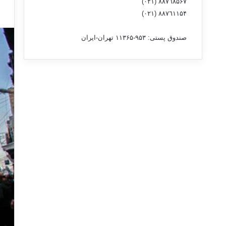
٨۸٧٦٨۵۶۷ (٠٢١)
٨۸٧٦۱۱۵۴ (٠٢١)
صندوق پستی: ۹۵۳-۱۱۳۶۵ تهران-ایران