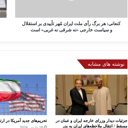
:
م
ه
ی
ر
ت
ب
کنعانی: هر برگ رأی ملت ایران مُهر تأییدی بر استقلال
ب
ر
ل
و سیاست خارجی «نه شرقی نه غربی» است
گ
ی
ر
غ
أ
ا
ی
ت
م
ا
نوشته های مشابه
ل
ن
ت
ت
ا
خ
ی
ا
ر
ب
ا
ا
ن
ت
مُ
ب
ه
ه
ر
پ
جزئیات دیدار وزرای خارجه ایران و عمان در
تحریم‌های جدید آمریکا در ارتب
ت
ا
مسقط / انتقال ملاحظه‌های ایران به بدر
16 مارس, 2024