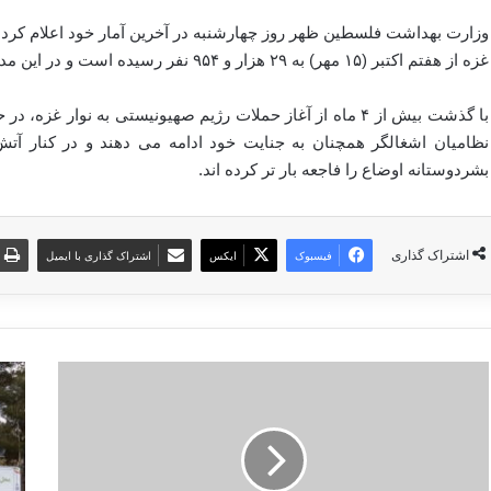
وزارت بهداشت فلسطین ظهر روز چهارشنبه در آخرین آمار خود اعلام کرد
غزه از هفتم اکتبر (۱۵ مهر) به ۲۹ هزار و ۹۵۴ نفر رسیده است و در این مدت ۷۰ هزار و ۳۲۵ شهروند فلسطینی نیز زخمی شده اند.
با گذشت بیش از ۴ ماه از آغاز حملات رژیم صهیونیستی به نوار 
نظامیان اشغالگر همچنان به جنایت خود ادامه می دهند و در کنار آت
بشردوستانه اوضاع را فاجعه بار تر کرده اند.
اشتراک گذاری
فیسبوک
ایکس
اشتراک گذاری با ایمیل
ک
ز
ن
م
ع
ا
ا
ن
ن
ر
ی
س