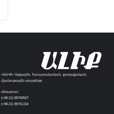
«ԱԼԻՔ» Ազգային, հասարակական, քաղաքական,
մշակութային օրաթերթ
Հեռախօս՝
(+98-21) 88768567
(+98-21) 88761154