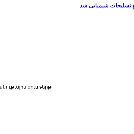
ع تسلیحات شیمیایی شد
ակութային օրաթերթ