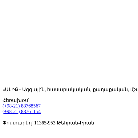
«ԱԼԻՔ» Ազգային, հասարակական, քաղաքական, մշ
Հեռախօս՝
(+98-21) 88768567
(+98-21) 88761154
Փոստարկղ՝ 11365-953 Թեհրան-Իրան