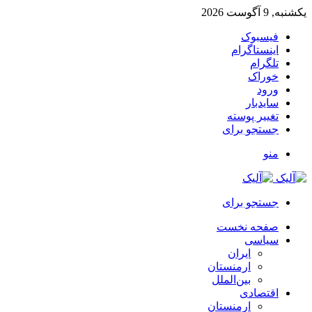
یکشنبه, 9 آگوست 2026
فیسبوک
اینستاگرام
تلگرام
خوراک
ورود
سایدبار
تغییر پوسته
جستجو برای
منو
جستجو برای
صفحه نخست
سیاسی
ایران
ارمنستان
بین‌الملل
اقتصادی
ارمنستان