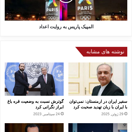
ه
ک
ر
پ
ا
ا
ن
ر
ب
ی
المپیک پاریس به روایت اعداد
ر
س
ا
ب
ی
ه
گ
نوشته های مشابه
ر
ر
و
و
ا
ه‌
ی
ه
ت
ا
ا
ی
ع
ح
د
س
ا
سفیر ایران در ارمنستان: نمی‌توان
گوترش نسبت به وضعیت قره باغ
ا
د
با ایران با زبان تهدید صحبت کرد
ابراز نگرانی کرد
س
29 ژوئن, 2025
24 سپتامبر, 2023