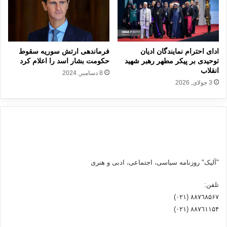
ادای احترام نمایندگان ادیان
فرماندهی ارتش سوریه سقوط
توحیدی بر پیکر مطهر رهبر شهید
حکومت بشار اسد را اعلام کرد
انقلاب
8 دسامبر, 2024
3 جولای, 2026
"آلیک" روزنامه سیاسی، اجتماعی، ادبی و هنری
تلفن:
٨۸٧٦٨۵۶۷ (٠٢١)
٨۸٧٦۱۱۵۴ (٠٢١)