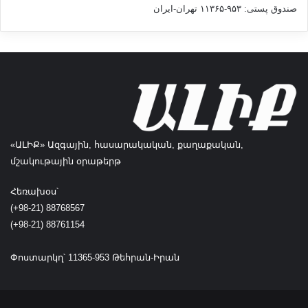
صندوق پستی: ۹۵۳-۱۱۳۶۵ تهران-ایران
«ԱԼԻՔ» Ազգային, հասարակական, քաղաքական,
մշակութային օրաթերթ
Հեռախօս՝
(+98-21) 88768567
(+98-21) 88761154
Փոստարկղ՝ 11365-953 Թեհրան-Իրան