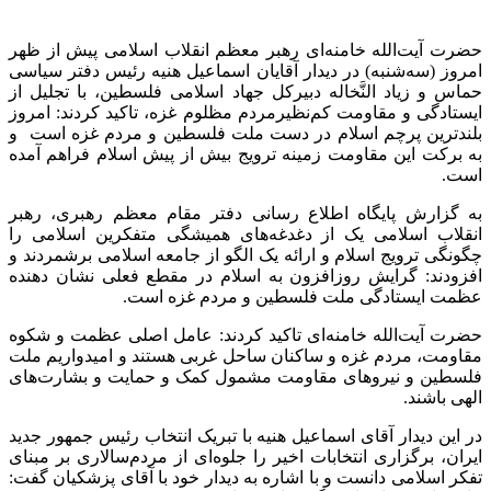
حضرت آیت‌الله خامنه‌ای رهبر معظم انقلاب اسلامی پیش از ظهر
امروز (سه‌شنبه) در دیدار آقایان اسماعیل هنیه رئیس دفتر سیاسی
حماس و زیاد النَّخاله دبیرکل جهاد اسلامی فلسطین، با تجلیل از
ایستادگی و مقاومت کم‌نظیرمردم مظلوم غزه، تاکید کردند: امروز
بلندترین پرچم اسلام در دست ملت فلسطین و مردم غزه است و
به برکت این مقاومت زمینه ترویج بیش از پیش اسلام فراهم آمده
است.
به گزارش پایگاه اطلاع رسانی دفتر مقام معظم رهبری، رهبر
انقلاب اسلامی یک از دغدغه‌های همیشگی متفکرین اسلامی را
چگونگی ترویج اسلام و ارائه یک الگو از جامعه اسلامی برشمردند و
افزودند: گرایش روزافزون به اسلام در مقطع فعلی نشان دهنده
عظمت ایستادگی ملت فلسطین و مردم غزه است.
حضرت آیت‌الله خامنه‌ای تاکید کردند: عامل اصلی عظمت و شکوه
مقاومت، مردم غزه و ساکنان ساحل غربی هستند و امیدواریم ملت
فلسطین و نیروهای مقاومت مشمول کمک و حمایت و بشارت‌های
الهی باشند.
در این دیدار آقای اسماعیل هنیه با تبریک انتخاب رئیس جمهور جدید
ایران، برگزاری انتخابات اخیر را جلوه‌ای از مردم‌سالاری بر مبنای
تفکر اسلامی دانست و با اشاره به دیدار خود با آقای پزشکیان گفت: