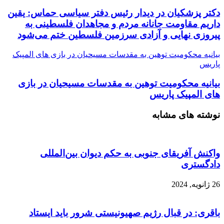
دکتر پزشکیان در دیدار رئیس دفتر سیاسی حماس: یقین
داریم مقاومت جانانه مردم و مجاهدان فلسطینی به
پیروزی نهایی و آزادی سرزمین فلسطین ختم می‌شود
بیانیه محکومیت توهین به مقدسات مسیحیان در بازی های المپیک
پاریس
بیانیه محکومیت توهین به مقدسات مسیحیان در بازی
های المپیک پاریس
نوشته های مشابه
واکنش آفریقای جنوبی به حکم دیوان بین‌المللی
دادگستری
26 ژانویه, 2024
باقری: در قبال رژیم صهیونیستی شرور باید ایستاد