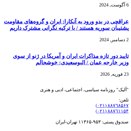
6 آگوست, 2024
عراقچی در بدو ورود به آنکارا: ایران ‌و گروه‌های مقاومت
پشتیبان سوریه هستند / با ترکیه نگرانی مشترک داریم
2 دسامبر, 2024
تایید دور تازه مذاکرات ایران و آمریکا در ژنو از سوی
وزیر خارجه عمان / البوسعیدی: خوشحالم
23 فوریه, 2026
"آلیک" روزنامه سیاسی، اجتماعی، ادبی و هنری
تلفن:
٨۸٧٦٨۵۶۷ (٠٢١)
٨۸٧٦۱۱۵۴ (٠٢١)
صندوق پستی: ۹۵۳-۱۱۳۶۵ تهران-ایران