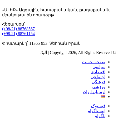
«ԱԼԻՔ» Ազգային, հասարակական, քաղաքական,
մշակութային օրաթերթ
Հեռախօս՝
(+98-21) 88768567
(+98-21) 88761154
Փոստարկղ՝ 11365-953 Թեհրան-Իրան
© Copyright 2026, All Rights Reserved | آلیک
صفحه نخست
سیاسی
اقتصادی
اجتماعی
فرهنگی
ورزشی
ارمنیان ایران
فیسبوک
اینستاگرام
تلگرام