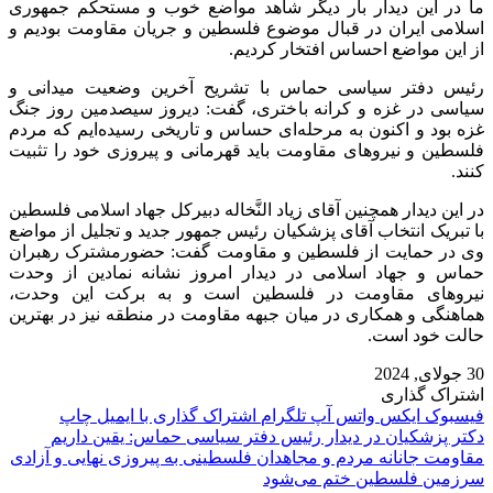
ما در این دیدار بار دیگر شاهد مواضع خوب و مستحکم جمهوری
اسلامی ایران در قبال موضوع فلسطین و جریان مقاومت بودیم و
از این مواضع احساس افتخار کردیم.
رئیس دفتر سیاسی حماس با تشریح آخرین وضعیت میدانی و
سیاسی در غزه و کرانه باختری، گفت: دیروز سیصدمین روز جنگ
غزه بود و اکنون به مرحله‌ای حساس و تاریخی رسیده‌ایم که مردم
فلسطین و نیروهای مقاومت باید قهرمانی و پیروزی خود را تثبیت
کنند.
در این دیدار همچنین آقای زیاد النَّخاله دبیرکل جهاد اسلامی فلسطین
با تبریک انتخاب آقای پزشکیان رئیس جمهور جدید و تجلیل از مواضع
وی در حمایت از فلسطین و مقاومت گفت: حضورمشترک رهبران
حماس و جهاد اسلامی در دیدار امروز نشانه نمادین از وحدت
نیروهای مقاومت در فلسطین است و به برکت این وحدت،
هماهنگی و همکاری در میان جبهه مقاومت در منطقه نیز در بهترین
حالت خود است.
30 جولای, 2024
اشتراک گذاری
فیسبوک
ایکس
واتس آپ
تلگرام
اشتراک گذاری با ایمیل
چاپ
دکتر پزشکیان در دیدار رئیس دفتر سیاسی حماس: یقین داریم
مقاومت جانانه مردم و مجاهدان فلسطینی به پیروزی نهایی و آزادی
سرزمین فلسطین ختم می‌شود