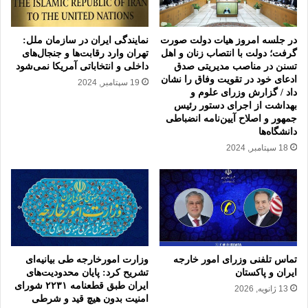
د
ر
س
در جلسه امروز هیات دولت صورت
نمایندگی ایران در سازمان ملل:
ر
گرفت؛ دولت با انتصاب زنان و اهل
تهران وارد رقابت‌ها و جنجال‌های
تسنن در مناصب مدیریتی صدق
داخلی و انتخاباتی آمریکا نمی‌شود
ز
ادعای خود در تقویت وفاق را نشان
م
19 سپتامبر, 2024
داد / گزارش وزرای علوم و
ی
بهداشت از اجرای دستور رئیس
ن‌
جمهور و اصلاح آیین‌نامه انضباطی
ه
دانشگاه‌ها
ا
18 سپتامبر, 2024
ی
ف
ل
س
ط
ی
ن
ی
تماس تلفنی وزرای امور خارجه
وزارت امورخارجه طی بیانیه‌ای
ب
ایران و پاکستان
تشریح کرد: پایان محدودیت‌های
ه
ایران طبق قطعنامه ۲۲۳۱ شورای
13 ژانویه, 2026
ن
امنیت بدون هیچ قید و شرطی