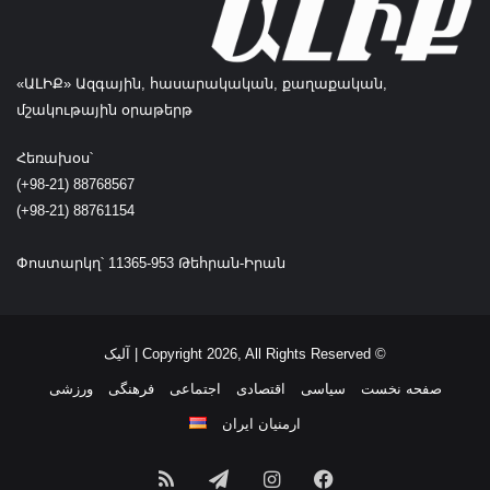
د
گ
ش
«ԱԼԻՔ» Ազգային, հասարակական, քաղաքական,
ت
մշակութային օրաթերթ
Հեռախօս՝
(+98-21) 88768567
(+98-21) 88761154
Փոստարկղ՝ 11365-953 Թեհրան-Իրան
© Copyright 2026, All Rights Reserved | آلیک
صفحه نخست
سیاسی
اقتصادی
اجتماعی
فرهنگی
ورزشی
ارمنیان ایران
فیسبوک
اینستاگرام
تلگرام
خوراک