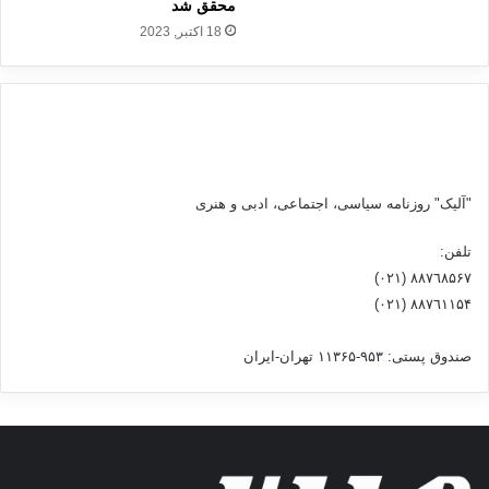
ف
محقق شد
ع
18 اکتبر, 2023
ر
ژ
ی
م
ص
ه
ی
"آلیک" روزنامه سیاسی، اجتماعی، ادبی و هنری
و
ن
تلفن:
ی
٨۸٧٦٨۵۶۷ (٠٢١)
س
ت
٨۸٧٦۱۱۵۴ (٠٢١)
ی
ب
صندوق پستی: ۹۵۳-۱۱۳۶۵ تهران-ایران
ر
ن
خ
و
ا
ه