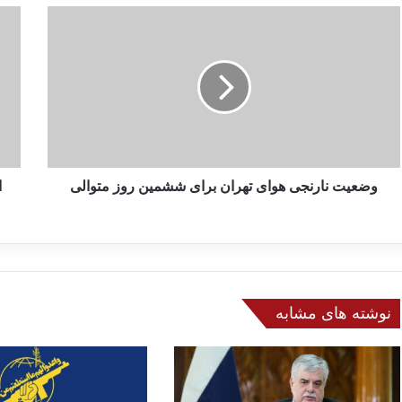
و
ا
ض
ی
ع
ر
ی
ا
ت
ن
ن
:
ا
د
ر
ر
ن
گ
ج
وضعیت نارنجی هوای تهران برای ششمین روز متوالی
ف
ا
ی
ت
ه
گ
و
و
ا
ه
ی
ا
ت
ی
نوشته های مشابه
ه
غ
ر
ی
ا
ر
ن
م
ب
س