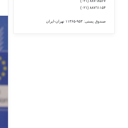
٨۸٧٦٨۵۶۷ (٠٢١)
٨۸٧٦۱۱۵۴ (٠٢١)
صندوق پستی: ۹۵۳-۱۱۳۶۵ تهران-ایران