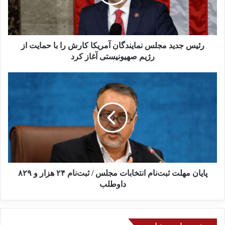
د
ی
د
م
ج
رئیس جدید مجلس نمایندگان آمریکا کارش را با حمایت از
ل
رژیم صهیونیستی آغاز کرد
س
ن
پ
م
ا
ا
ی
ی
ا
ن
ن
د
م
گ
ه
ا
ل
ن
ت
آ
ث
پایان مهلت ثبت‌نام انتخابات مجلس / ثبت‌نام ۲۴ هزار و ۸۲۹
م
ب
داوطلب
ر
ت‌
ی
ن
ک
ا
ا