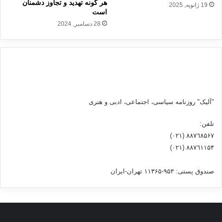
هر گونه تهدید و تجاوز دشمنان
19 ژانویه, 2025
ی
ه
است
و
ز
28 دسامبر, 2024
ن
ا
ی
ر
س
و
ت
۸
ی
۲
آ
۹
غ
د
ا
ا
"آلیک" روزنامه سیاسی، اجتماعی، ادبی و هنری
ز
و
ک
ط
تلفن:
ر
ل
٨۸٧٦٨۵۶۷ (٠٢١)
د
ب
٨۸٧٦۱۱۵۴ (٠٢١)
صندوق پستی: ۹۵۳-۱۱۳۶۵ تهران-ایران