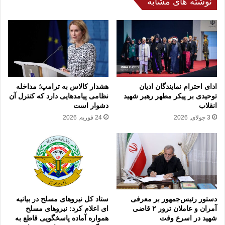
م
نوشته های مشابه
ک
ا
ا
ن
ر
ت
ش
خ
ر
ا
ا
ب
ب
ا
ا
ت
ادای احترام نمایندگان ادیان
هشدار کالاس به ترامپ؛ مداخله
ح
م
توحیدی بر پیکر مطهر رهبر شهید
نظامی پیامدهایی دارد که کنترل آن
م
انقلاب
دشوار است
ج
ا
ل
3 جولای, 2026
24 فوریه, 2026
ی
س
ت
/
ا
ث
ز
ب
ر
ت‌
ژ
ن
ی
ا
دستور رئیس‌جمهور بر معرفی
ستاد کل نیروهای مسلح در بیانیه
م
م
آمران و عاملان ترور ۲ قاضی
ای اعلام کرد: نیروهای مسلح
ص
۲
شهید در اسرع وقت
همواره آماده پاسخگویی قاطع به
ه
۴