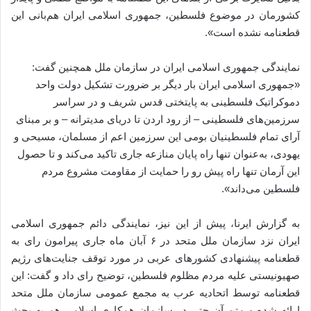
کشورمان در موضوع فلسطین، جمهوری اسلامی ایران هم‌بانی این
قطعنامه نشده است».
نمایندگی جمهوری اسلامی ایران در سازمان ملل همچنین گفت:
«جمهوری اسلامی ایران بار دیگر بر ضرورت تشکیل دولت واحد
دموکراتیک فلسطینی به پایتختی قدس شریف و در سراسر
سرزمین‌های‌ فلسطینی – از رود اردن تا دریای مدیترانه – و بر مبنای
آرای تمام فلسطینیان بومی این سرزمین اعم از مسلمان، مسیحی و
یهودی، به‌عنوان تنها راه پایان منازعه جاری تاکید می‌کند و تا حصول
این آرمان تنها راه پیش رو را حمایت از مقاومت مشروع مردم
فلسطین می‌داند».
به گزارش ایرنا، پیش از این نیز، نمایندگی دائم جمهوری اسلامی
ایران نزد سازمان ملل متحد در ۶ آبان ماه جاری پیرامون رای به
قطعنامه پیشنهادی کشورهای عربی در مورد توقف جنایت‌های رژیم
صهیونیستی علیه مردم مظلوم فلسطین، توضیح رای داد و گفت: این
قطعنامه توسط اتحادیه عرب به مجمع عمومی سازمان ملل متحد
ارائه شده و متن آن حتی در سازمان همکاری اسلامی هم به بحث