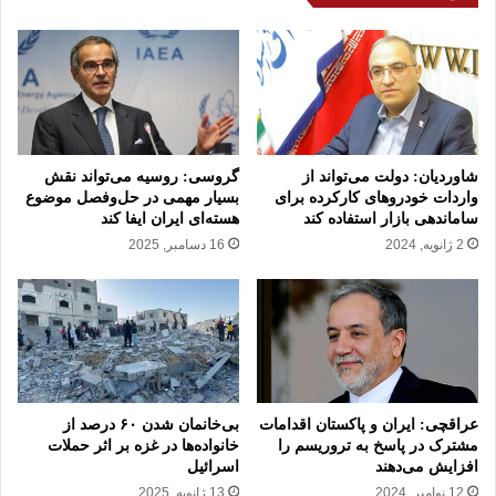
ه
خ
ا
ا
ی
ر
ا
ج
و
ه
ل
:
ی
آ
ه
ز
شاوردیان: دولت می‌تواند از
گروسی: روسیه می‌تواند نقش
ا
ا
واردات خودروهای کارکرده برای
بسیار مهمی در حل‌وفصل موضوع
ح
ساماندهی بازار استفاده کند
هسته‌ای ایران ایفا کند
د
ت
س
2 ژانویه, 2024
16 دسامبر, 2025
ی
ا
ا
ز
ج
ی
د
ا
ا
س
ر
ر
ن
ا
عراقچی: ایران و پاکستان اقدامات
بی‌خانمان شدن ۶۰ درصد از
د
پ
مشترک در پاسخ به تروریسم را
خانواده‌ها در غزه بر اثر حملات
س
افزایش می‌دهند
اسرائیل
ا
12 نوامبر, 2024
13 ژانویه, 2025