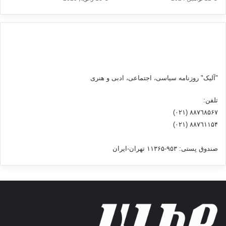
ز
پ
ا
ی
ا
ن
ج
ن
"آلیک" روزنامه سیاسی، اجتماعی، ادبی و هنری
گ
ت
تلفن:
و
٨۸٧٦٨۵۶۷ (٠٢١)
س
٨۸٧٦۱۱۵۴ (٠٢١)
ط
ر
صندوق پستی: ۹۵۳-۱۱۳۶۵ تهران-ایران
ژ
ی
م
ص
ه
ی
و
ن