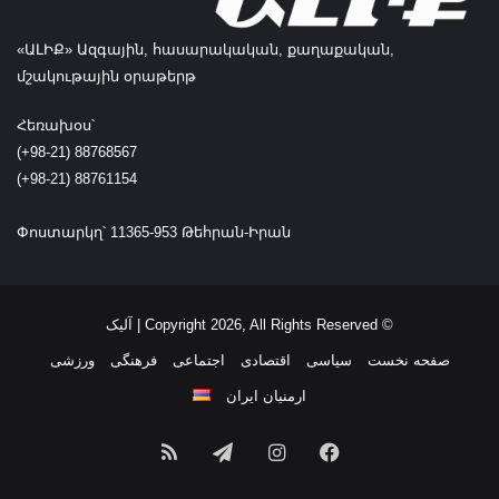
ی
س
«ԱԼԻՔ» Ազգային, հասարակական, քաղաքական,
ت
մշակութային օրաթերթ
ی
ا
Հեռախօս՝
م
(+98-21) 88768567
ک
(+98-21) 88761154
ا
ن‌
پ
Փոստարկղ՝ 11365-953 Թեհրան-Իրան
ذ
ی
ر
ا
© Copyright 2026, All Rights Reserved | آلیک
س
صفحه نخست
سیاسی
اقتصادی
اجتماعی
فرهنگی
ورزشی
ت
ارمنیان ایران
فیسبوک
اینستاگرام
تلگرام
خوراک