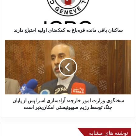
ن
ب
ا
ق
ی
ساکنان باقی مانده قره‌باغ به کمک‌های اولیه احتیاج دارند
م
ا
س
ن
خ
د
ن
ه
گ
ق
و
ر
ی
ه‌
و
ب
ز
ا
ا
غ
ر
سخنگوی وزارت امور خارجه: آزادسازی اسرا پس از پایان
ب
ت
جنگ توسط رژیم صهیونیستی امکان‌پذیر است
ه
ا
ک
م
م
و
ک‌
ر
نوشته های مشابه