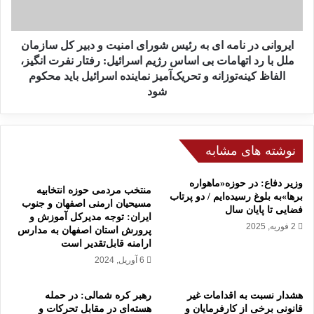
ی
ا
د
ر
ر
ج
ن
ایروانی در نامه ای به رئیس شورای امنیت و دبیر کل سازمان
ه
ا
ملل با رد اتهامات بی اساس رژیم اسرائیل: رفتار نفرت انگیز،
ت
م
الفاظ کینه‌توزانه و تحریک‌آمیز نماینده اسرائیل باید محکوم
ا
ه
شود
ی
ا
ل
ی
ن
ب
د
ه
نوشته های مشابه
ا
ر
ز
ئ
وزیر دفاع: در حوزه«ماهواره
منتخب مردمی حوزه انتخابیه
ا
ی
برها»به بلوغ رسیده‌ایم / دو پرتاب
مسیحیان ارمنی اصفهان و جنوب
ی
س
فضایی تا پایان سال
ایران: توجه مدیرکل آموزش و
ر
ش
2 فوریه, 2025
پرورش استان اصفهان به مدارس
ا
و
ارامنه قابل‌تقدیر است
ن
ر
6 آوریل, 2024
ت
ا
ش
ی
ر
ا
هشدار نسبت به اقدامات غیر
رهبر کره شمالی: در حمله
ی
قانونی برخی از کارفرمایان و
هسته‌ای در مقابل تحرکات و
م