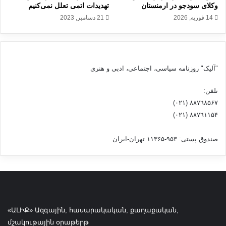
وکلای سودجو در ارمنستان
تهدیدات اتمی تعلل نمی‌کنیم
ح
ن
ش
ی
14 فوریه, 2026
21 دسامبر, 2023
د
ت
و
د
ب
"آلیک" روزنامه سیاسی، اجتماعی، ادبی و هنری
ی
ر
تلفن:
ک
ل
٨۸٧٦٨۵۶۷ (٠٢١)
س
٨۸٧٦۱۱۵۴ (٠٢١)
ا
ز
صندوق پستی: ۹۵۳-۱۱۳۶۵ تهران-ایران
م
ا
ن
م
ل
ل
ب
«ԱԼԻՔ» Ազգային, հասարակական, քաղաքական,
ا
մշակութային օրաթերթ