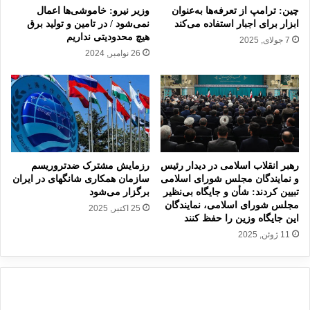
م
ا
چین: ترامپ از تعرفه‌ها به‌عنوان
وزیر نیرو: خاموشی‌ها اعمال
و
ی
ابزار برای اجبار استفاده می‌کند
نمی‌شود / در تامین و تولید برق
ض
هیچ محدودیتی نداریم
ر
7 جولای, 2025
ع
ن
26 نوامبر, 2024
ا
ا
ص
:
و
ه
ل
ی
ی
چ
و
پ
ث
ل
رهبر انقلاب اسلامی در دیدار رئیس
رزمایش مشترک ضدتروریسم
ا
ت
و نمایندگان مجلس شورای اسلامی
سازمان همکاری شانگهای در ایران
ب
ف
تبیین کردند: شأن و جایگاه بی‌نظیر
برگزار می‌شود
ت
ر
مجلس شورای اسلامی، نمایندگان
25 اکتبر, 2025
ا
م
این جایگاه وزین را حفظ کنند
ی
ی
11 ژوئن, 2025
ر
ا
ا
ز
ن
ش
د
م
ر
و