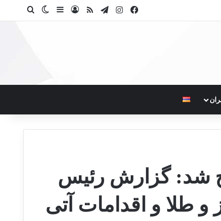
فیسبوک
اینستاگرام
تلگرام
خوراک
ورود
سایدبار
تغییر پوسته
جستجو ب
ران
 شد: گزارش رئیس
 و طلا و اقدامات آتی