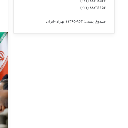
٨۸٧٦٨۵۶۷ (٠٢١)
٨۸٧٦۱۱۵۴ (٠٢١)
صندوق پستی: ۹۵۳-۱۱۳۶۵ تهران-ایران