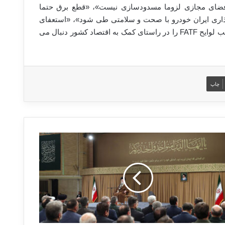
ی فضای مجازی لزوما مسدودسازی نیست»، «قطع برق حتما
ذاری ایران خودرو با صحت و سلامتی طی شود»، «استعفای
فرزین صحت ندارد»، «مذاکره با زبان زور، نامش مذاکره نیست» و «تصویب لوایح FATF را در راستای کمک به اقتصاد کشور دنبال می
چاپ