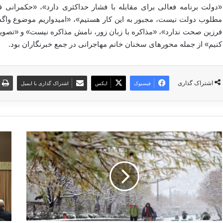
«دولت برنامه فعالی برای مقابله با فشار حداکثری دارد»، «حکمران
مطلوب دولت نیست، مجبور به این کار هستیم»، «امیدواریم موضوع واگ
کنیم» از جمله محورهای سخنان خانم مهاجرانی در جمع خبرنگاران بود.
اشتراک گذاری
فیسبوک
ایکس
اشتراک گذاری با ایمیل
و
ر
ر
ه
و
ب
د
ر
س
ا
ا
ن
م
ق
ا
ل
ن
ا