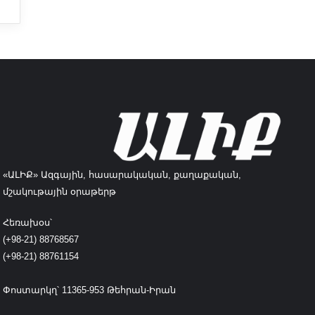
«ԱԼԻՔ» Ազգային, հասարակական, քաղաքական,
մշակութային օրաթերթ
Հեռախօս՝
(+98-21) 88768567
(+98-21) 88761154
Փոստարկղ՝ 11365-953 Թեհրան-Իրան