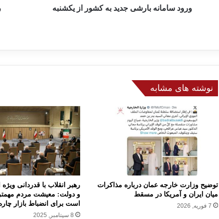
ه
ورود سامانه بارشی جدید به کشور از یکشنبه
ب
ر
ب
د
ا
ر
ر
د
ش
ی
ی
د
ج
ا
د
ر
نوشته های مشابه
ی
د
د
ا
ب
ن
ه
ش
ک
م
ش
ن
و
د
ر
ا
ا
ن
ز
،
توضیح وزارت خارجه عمان درباره مذاکرات
رهبر انقلاب با قدردانی ویژه
ی
م
میان ایران و آمریکا در مسقط
و دولت: معیشت مردم مهمتر
ک
س
است برای انضباط بازار چاره
7 فوریه, 2026
ش
ئ
8 سپتامبر, 2025