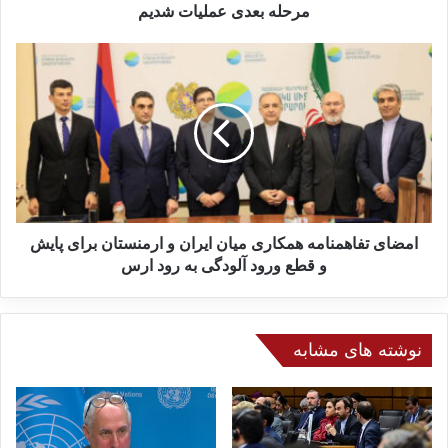
ز
مرحله بعدی عملیات شدیم
ع
م
ا
ل
م
ی
ض
ا
ا
ت
ی
ط
ت
و
ف
ف
ا
ا
ه
ن
م
امضای تفاهمنامه همکاری میان ایران و ارمنستان برای پایش
ا
ن
و قطع ورود آلودگی به رود ارس
ل
ا
ا
م
ق
ه
ص
ه
نوشته های مشابه
ی
م
؛
ک
م
ا
ح
ر