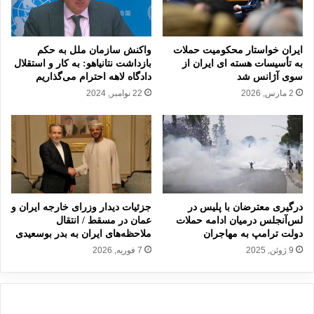
ا
ی
ص
م
ر
ی
ه
ا
ایران خواستار محکومیت حملات
واکنش سازمان ملل به حکم
ب
ن
به تأسیسات هسته ای ایران از
بازداشت نتانیاهو: به کار و استقلال
ی
سوی آژانس شد
دادگاه لاهه احترام می‌گذاریم
ا
م
ی
2 مارس, 2026
22 نوامبر, 2024
ا
ر
ر
ا
س
ن
ت
و
ا
ا
ن
ر
ا
م
ل
درگیری معترضان با پلیس در
جزئیات دیدار وزرای خارجه ایران و
ن
لس‌آنجلس درمیان ادامه حملات
عمان در مسقط / انتقال
م
س
دولت ترامپ به مهاجران
ملاحظه‌های ایران به بدر بوسعیدی
ع
ت
9 ژوئن, 2025
7 فوریه, 2026
م
ا
د
ن
ا
ب
ن
ر
ی
ا