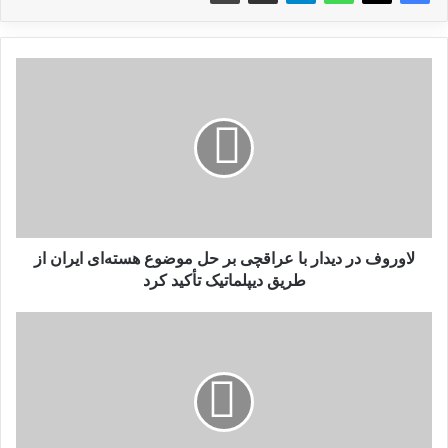
ل
ا
و
ر
و
ف
د
ر
د
ی
لاوروف در دیدار با عراقچی بر حل‌ موضوع هسته‌ای ایران از
د
طریق دیپلماتیک تأکید کرد
ا
ر
ا
ب
ی
ا
ر
ع
ا
ر
ن
ا
ت
ق