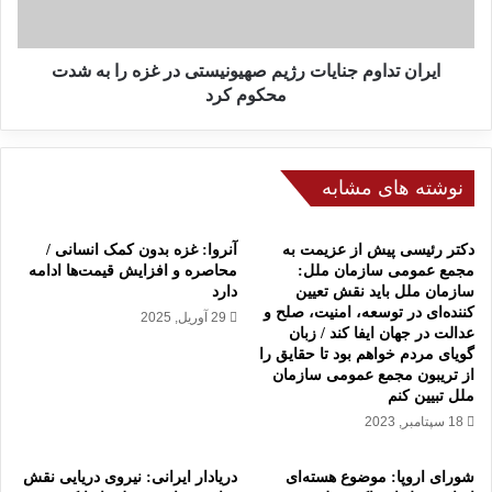
د
چ
ا
ی
و
ب
م
ایران تداوم جنایات رژیم صهیونیستی در غزه را به شدت
ر
ج
محکوم کرد
ح
ن
ل‌
ا
م
ی
و
ا
نوشته های مشابه
ض
ت
و
ر
دکتر رئیسی پیش از عزیمت به
آنروا: غزه بدون کمک انسانی /
ع
ژ
مجمع عمومی سازمان ملل:
محاصره و افزایش قیمت‌ها ادامه
ه
ی
سازمان ملل باید نقش تعیین
دارد
س
م
کننده‌ای در توسعه، امنیت، صلح و
29 آوریل, 2025
ت
ص
عدالت در جهان ایفا کند / زبان
ه‌
ه
گویای مردم خواهم بود تا حقایق را
ا
ی
از تریبون مجمع عمومی سازمان
ی
و
ملل تبیین کنم
ا
ن
18 سپتامبر, 2023
ی
ی
ر
س
شورای اروپا: موضوع هسته‌ای
دریادار ایرانی: نیروی دریایی نقش
ا
ت