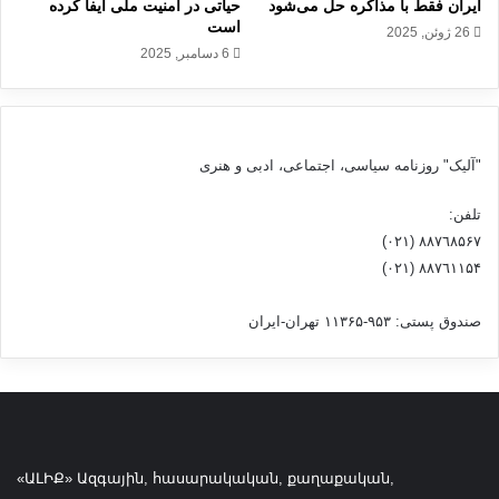
ایران فقط با مذاکره حل می‌شود
حیاتی در امنیت ملی ایفا کرده
ن
ی
است
26 ژوئن, 2025
ا
د
6 دسامبر, 2025
ز
ر
ط
غ
ر
ز
ی
ه
ق
ر
"آلیک" روزنامه سیاسی، اجتماعی، ادبی و هنری
د
ا
ی
ب
تلفن:
پ
ه
٨۸٧٦٨۵۶۷ (٠٢١)
ل
ش
٨۸٧٦۱۱۵۴ (٠٢١)
م
د
ا
ت
ت
م
صندوق پستی: ۹۵۳-۱۱۳۶۵ تهران-ایران
ی
ح
ک
ک
ت
و
أ
م
ک
ک
ی
ر
«ԱԼԻՔ» Ազգային, հասարակական, քաղաքական,
د
د