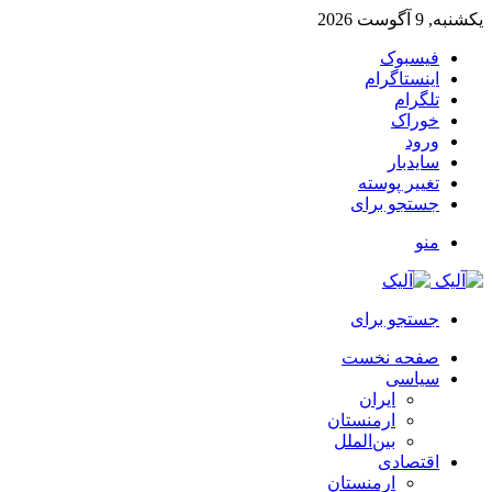
یکشنبه, 9 آگوست 2026
فیسبوک
اینستاگرام
تلگرام
خوراک
ورود
سایدبار
تغییر پوسته
جستجو برای
منو
جستجو برای
صفحه نخست
سیاسی
ایران
ارمنستان
بین‌الملل
اقتصادی
ارمنستان