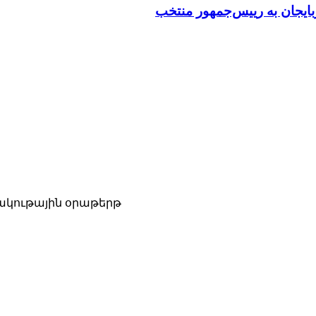
بایجان به رییس‌جمهور منتخب
ակութային օրաթերթ