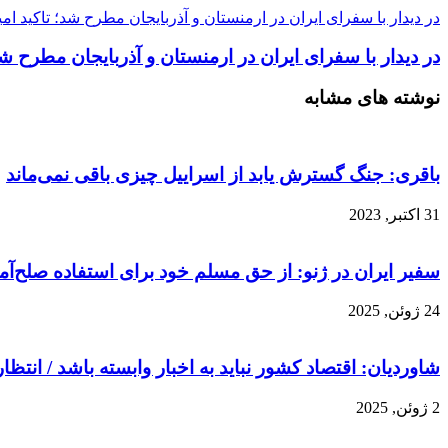
در دیدار با سفرای ایران در ارمنستان و آذربایجان مطرح شد؛ تاکید ام
در دیدار با سفرای ایران در ارمنستان و آذربایجان مطرح شد
نوشته های مشابه
باقری: جنگ گسترش یابد از اسراییل چیزی باقی نمی‌ماند
31 اکتبر, 2023
سفیر ایران در ژنو: از حق مسلم خود برای استفاده صلح‌آم
24 ژوئن, 2025
شاوردیان: اقتصاد کشور نباید به اخبار وابسته باشد / انتظا
2 ژوئن, 2025