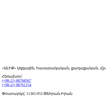
«ԱԼԻՔ» Ազգային, հասարակական, քաղաքական, մշ
Հեռախօս՝
(+98-21) 88768567
(+98-21) 88761154
Փոստարկղ՝ 11365-953 Թեհրան-Իրան