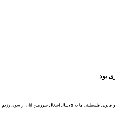
معاون سیاسی وزیر خارجه گفت: شروع بحران در سرزمین های اشغالی از حوادث ۱۵ مهر (۷ اکتبر) نبود و حمله حماس، واکنش طبیعی و قانونی فلسطینی ها به ۷۵سال اشغال سرزمین آنان از سوی رژیم