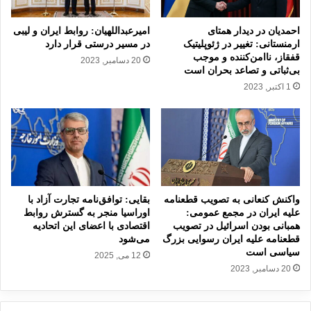
د
ا
ه‌
ئ
احمدیان در دیدار همتای
امیرعبداللهیان: روابط ایران و لیبی
گ
ی
ارمنستانی: تغییر در ژئوپلیتیک
در مسیر درستی قرار دارد
ر
قفقاز، ناامن‌کننده و موجب
ل
20 دسامبر, 2023
بی‌ثباتی و تصاعد بحران است
ف
:
ت
ا
1 اکتبر, 2023
ن
ز
ت
ح
ج
ق
ا
د
و
و
ز
ل
ن
ت
واکنش کنعانی به تصویب قطعنامه‌
بقایی: توافق‌نامه تجارت آزاد با
ظ
ق
علیه ایران در مجمع عمومی:
اوراسیا منجر به گسترش روابط
ا
ط
همبانی بودن اسرائیل در تصویب
اقتصادی با اعضای این اتحادیه
م
ر
قطعنامه علیه ایران رسوایی بزرگ
می‌شود
ی
ب
سیاسی است
12 می, 2025
ب
ر
20 دسامبر, 2023
ه
ا
ا
ی
ی
د