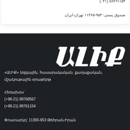
٨۸٧٦۱۱۵۴ (٠٢١)
د
ا
صندوق پستی: ۹۵۳-۱۱۳۶۵ تهران-ایران
د
ی
م
«ԱԼԻՔ» Ազգային, հասարակական, քաղաքական,
մշակութային օրաթերթ
Հեռախօս՝
(+98-21) 88768567
(+98-21) 88761154
Փոստարկղ՝ 11365-953 Թեհրան-Իրան