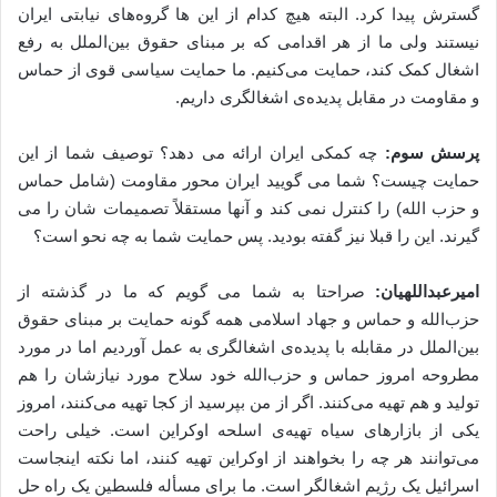
گسترش پیدا کرد. البته هیچ کدام از این ها گروه‌های نیابتی ایران
نیستند ولی ما از هر اقدامی که بر مبنای حقوق بین‌الملل به رفع
اشغال کمک کند، حمایت می‌کنیم. ما حمایت سیاسی قوی از حماس
و مقاومت در مقابل پدیده‌ی اشغالگری داریم.
پرسش سوم:
چه کمکی ایران ارائه می دهد؟ توصیف شما از این
حمایت چیست؟ شما می گویید ایران محور مقاومت (شامل حماس
و حزب الله) را کنترل نمی کند و آنها مستقلاً تصمیمات شان را می
گیرند. این را قبلا نیز گفته بودید. پس حمایت شما به چه نحو است؟
امیرعبداللهیان:
صراحتا به شما می گویم که ما در گذشته از
حزب‌الله و حماس و جهاد اسلامی همه گونه حمایت بر مبنای حقوق
بین‌الملل در مقابله با پدیده‌ی اشغالگری به عمل آوردیم اما در مورد
مطروحه امروز حماس و حزب‌الله خود سلاح مورد نیازشان را هم
تولید و هم تهیه می‌کنند. اگر از من بپرسید از کجا تهیه می‌کنند، امروز
یکی از بازارهای سیاه تهیه‌ی اسلحه اوکراین است. خیلی راحت
می‌توانند هر چه را بخواهند از اوکراین تهیه کنند، اما نکته اینجاست
اسرائیل یک رژیم اشغالگر است. ما برای مسأله فلسطین یک راه حل