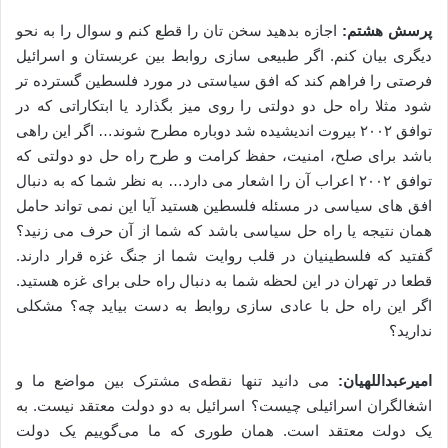
پرسش هشتم:
اجازه بدهید سخن تان را قطع کنم و سوال را به نحو
دیگری بیان کنم. اگر طبیعی سازی روابط بین عربستان و اسرائیل
فرصتی را فراهم کند که افق سیاستی در مورد فلسطین گسترده تر
شود مثلا راه حل دو دولتی را روی میز بگذارد یا ابتکاراتی که در
توافق ۲۰۰۲ بیروت اندیشیده شد دوباره مطرح شوند… اگر این راهی
باشد برای صلح، امنیت، حفظ کرامت و طرح راه حل دو دولتی که
توافق ۲۰۰۲ اعراب آن را اشعار می دارد… به نظر شما که به دنبال
افق های سیاسی در مسئله فلسطین هستید آیا این نمی تواند حامل
همان نتیجه یا راه حل سیاسی باشد که شما از آن حرف می زنید؟
گفتید که فلسطینیان در قلب روایت شما از جنگ غزه قرار دارند.
قطعا در تهران در این لحظه شما به دنبال راه حلی برای غزه هستید.
اگر این راه حل با عادی سازی روابط به دست بیاید چه؟ مشکلی
ندارید؟
امیرعبداللهیان:
می دانید تنها نقطه‌ی مشترک بین مواضع ما و
اشغالگران اسرائیلی چیست؟ اسرائیل به دو دولت معتقد نیست. به
یک دولت معتقد است. همان طوری که ما می‌گوییم یک دولت