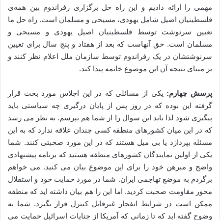
مهمی را ارائه دادیم و این راه حل برگزاری رفراندوم بین همه‌ی
فلسطینیان اصیل شامل یهودی، مسیحی و مسلمان است. راه حل ما
تعیین سرنوشت توسط فلسطینیان اصیل یهودی و مسیحی و
مسلمان است. حق آنهاست که بعد از هفتاد و پنج سال برای تعیین
سرنوشتشان در یک رفراندوم توسط سازمان ملل اعلام نظر کنند و
بر مبنای نتیجه آن این موضوع خاتمه پیدا کند.
پرسش چهارم:
یکی از مسائلی که در این اجلاس مورد بحث قرار
گرفته این بوده که در روز پس از پایان درگیری چه سیاستی باید
پیگیری شود لذا باید این سوال را از شما هم بپرسم. به نظر می رسد
که در این میان کشورهای منطقه کسی چندان علاقه ندارد که به این
مسئله بپردازد یا بی میل هستند که در این مورد صحبتی کنند. شما
یکی از اولین نمایندگان کشورهای منطقه هستید که برنامه پیشنهادی
واضح و مبرهن خود را برای این موضوع بیان می کنید. می خواهم
برگردم به موضع تهاجمی ایران. شما در مورد حمایت خود و استقلال
محور مقاومت صحبت کردید. اما این را هم بیان داشته اید که منطقه
ممکن است در شرایط انفجار غیرقابل کنترل قرار بگیرد. شما به
وضوح گفته اید که تا زمانی که آمریکا از جنایات اسرائیل حمایت می