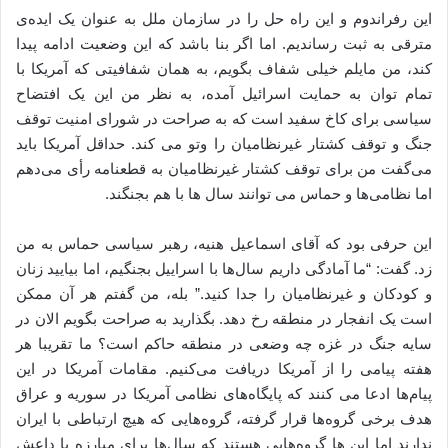
این رفراندوم و این راه حل را در سازمان ملل به عنوان یک ایده‌ی
مترقی به ثبت رساندیم. اما اگر بنا باشد که این وضعیت ادامه پیدا
کند، من مایلم خیلی شفاف بگویم، به همان شفافیتی که آمریکا با
تمام توان به حمایت اسرائیل آمده، به نظر من این یک افتضاح
سیاسی برای کاخ سفید است که به صراحت در شورای امنیت توقف
جنگ و توقف کشتار غیرنظامیان را وتو می کند. حداقل آمریکا باید
می‌گفت من برای توقف کشتار غیرنظامیان به قطعنامه رأی می‌دهم
اما نظامی‌ها و حماس می توانند سال ها با هم بجنگند.
این حرفی بود که آقای اسماعیل هنیه، رهبر سیاسی حماس به من
زد. گفت: “ما آمادگی داریم سال‌ها با اسراییل بجنگیم، اما بیایید زنان
و کودکان و غیرنظامیان را جدا کنید.” بله، من گفتم هر آن ممکن
است یک انفجار در منطقه رخ دهد. بگذارید به صراحت بگویم الان در
سایه جنگ در غزه چه وضعی در منطقه حاکم است؟ ما تقریبا هر
هفته پیامی را از آمریکا دریافت می‌کنیم. مقامات آمریکا در این
پیام‌ها ادعا می کنند که پایگاه‌های نظامی آمریکا در سوریه و عراق
هدف برخی گروه‌ها قرار گرفته، گروه‌هایی که هیچ ارتباطی با ایران
ندارند اما این ها گروه‌هایی هستند که سال‌ها برای مبارزه با داعش