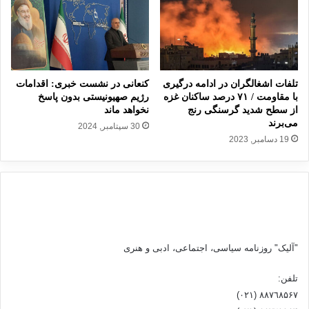
ی
ر
ژ
ی
م
تلفات اشغالگران در ادامه درگیری
کنعانی در نشست خبری: اقدامات
ا
با مقاومت / ۷۱ درصد ساکنان غزه
رژیم صهیونیستی بدون پاسخ
س
از سطح شدید گرسنگی رنج
نخواهد ماند
ر
می‌برند
30 سپتامبر, 2024
ا
19 دسامبر, 2023
ئ
ی
ل
ر
ا
ه
د
ف
"آلیک" روزنامه سیاسی، اجتماعی، ادبی و هنری
ق
ر
تلفن:
ا
٨۸٧٦٨۵۶۷ (٠٢١)
ر