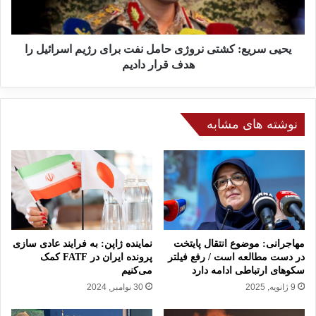
ن
ی
ا
ع
ر
:
ن
ک
یحیی سریع: کشتی نروژی حامل نفت برای رژیم اسرائیل را
ج
ش
هدف قرار دادیم
ی
ت
»
ی
ن
ر
نوشته های مشابه
و
ژ
ی
ح
ا
م
ل
ن
مهاجرانی:‌ موضوع انتقال پایتخت
نماینده ژاپن: به فرایند عادی سازی
ف
در دست مطالعه است / رفع فیلتر
پرونده ایران در FATF کمک
سکوهای ارتباطی ادامه دارد
می‌کنیم
ت
ب
9 ژانویه, 2025
30 نوامبر, 2024
ر
ا