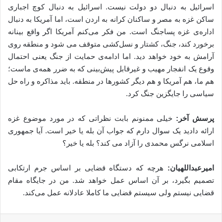
اسرائیل به دنبال دو دولت نیست. اسرائیل به دنبال کوچ اجباری
ساکن غزه به مصر و ساکنان کرانه به اردن است، اما آمریکا به دنبال
اداره‌ی غزه پساجنگ است. من فکر می‌کنم آمریکا اگر واقع بینانه
برخورد کند، جنگ، کشتار و نسل‌کشی متوقف می شود و منطقه روی
آرامش به خود خواهد دید. اما ادامه‌ی حمایت از جنگ یعنی احتمال
وقوع یک انفجار مهیب و غیرقابل پیش‌بینی که به ضرر همه‌ی ماست؛
هم ما، هم آمریکا و هم دیگر کشورها در منطقه. باید مذاکره و راه حل
سیاسی را جایگزین جنگ کرد.
پرسش آخر:
خیلی ممنونم بابت نظراتی که در مورد موضوع غزه
ارائه دادید یک سوال دارم که جواب آن بله یا خیر است. آیا جمهوری
اسلامی نرگس محمدی را آزاد می کند؟ بله یا خیر؟
امیرعبداللهیان:
هرچه که دستگاه قضایی بر اساس جرم ارتکابی
تصمیم بگیرد، بر آن اساس عمل خواهد شد. من در جایگاه مقام
قضایی نیستم ولی سیستم قضایی ما کاملا عادلانه عمل می‌کند.