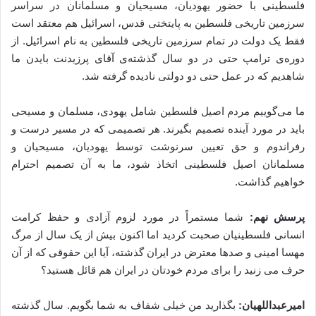
فلسطینی با حضور یهودیان، مسیحیان و مسلمانان در سراسر
سرزمین تاریخی فلسطین به پایتختی قدس، اسرائیل هم معتقد است
فقط یک دولت در تمام سرزمین تاریخی فلسطین به نام اسرائیل. از
دوره‌ی ترامپ حتی در دو سال گذشته‌ی آقای پرزیدنت بایدن ما
شاهدیم که در عمل حتی دو دولتی نادیده گرفته شد.
ما می‌گوییم مردم اصیل فلسطین شامل یهودی، مسلمان و مسیحی
باید در مورد آینده تصمیم بگیرند. هر تصمیمی که در مسیر درست و
رفراندوم و حق تعیین سرنوشت توسط یهودیان، مسیحیان و
مسلمانان اصیل فلسطینی اتخاذ شود، ما به آن تصمیم احترام
خواهیم گذاشت.
پرسش نهم:
شما مستمراً در مورد لزوم آزادی و حفظ کرامت
انسانی فلسطینیان صحبت کردید اما اکنون بیش از یک سال از مرگ
مهسا امینی و صدها معترض در ایران گذشته، آیا این حقوقی که از آن
حرف می زنید را برای مردم خودتان در ایران هم قائل هستید؟
امیرعبداللهیان:
بگذارید من خیلی شفاف به شما بگویم. سال گذشته