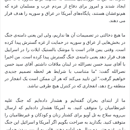
ایجاد شدند و امروز برای دفاع از مردم عرب و مسلمان غزه که
هم‌نوعشان هستند، پایگاه‌های آمریکا در عراق و سوریه را هدف قرار
می دهند.
ما هیچ دخالتی در تصمیمات آن ها نداریم، ولی این یعنی دامنه‌ی جنگ
در بخش‌هایی از عراق و سوریه در حمایت از غزه گسترش پیدا کرده
است. وقتی یمن قادر است با موشک بالستیک ایلات را در اسراییل
هدف قرار دهد یعنی دامنه‌ی جنگ گسترش پیدا کرده است. من اخیرا
با آقای سید حسن نصرالله در لبنان ملاقات داشتم. آقای سید حسن
نصرالله گفت: “ما متناسب با شرایط هر لحظه تصمیم جدیدی
خواهیم گرفت.” این تایید می‌کند که هر آن ممکن است یک انفجار در
منطقه رخ دهد، انفجاری که در کنترل هیچ طرفی نباشد.
ما از ابتدای بحران گفته‌ایم و هشدار داده‌ایم که جنگ علیه
غیرنظامیان را متوقف کنید. به آمریکا هشدار داده‌ایم که ارسال
بی‌رویه سلاح به تل آویو برای کشتار زنان و کودکان و غیرنظامیان را
متوقف کنید. بگذارید به صراحت بگویم اگر آمریکا و اسرائیل این جنگ
را در غزه حتی ده سال هم ادامه دهند، قادر به از بین بردن حماس