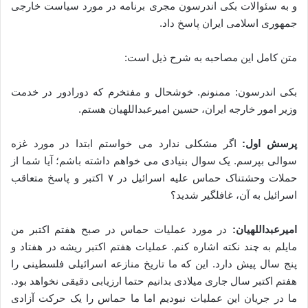
و به سئوالات بکی اندرسون مجری برنامه در مورد سیاست خارجی
جمهوری اسلامی ایران پاسخ داد.
متن کامل این مصاحبه به شرح ذیل است:
بکی اندرسون: ممنونم. خوشحال و مفتخرم که دورادور در خدمت
وزیر امور خارجه ایران، حسین امیرعبداللهیان هستم.
پرسش اول:
اگر مشکلی ندارد می خواستم ابتدا در مورد غزه
سوالی بپرسم. یک سوال بنیادی می خواهم داشته باشم؛ آیا شما از
حملات وحشتناک حماس علیه اسرائیل در ۷ اکتبر و پاسخ متعاقب
اسرائیل به آن، غافلگیر شدید؟
امیرعبداللهیان:
در مورد عملیات حماس در صبح هفتم اکتبر من
مایلم به چند نکته اشاره کنم. عملیات هفتم اکتبر ریشه در هفتاد و
پنج سال پیش دارد. این که ما تاریخ منازعه اسرائیلی فلسطینی را
هفتم اکتبر سال جاری میلادی بدانیم حتما ارزیابی دقیقی نخواهد بود.
ما در جریان این عملیات نبودیم اما ما حماس را یک حرکت آزادی