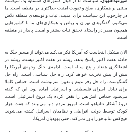
امیرعبداللهیان:
سیاست ما در قبال کشورهای همسایه‌ یک سیاست
مبتنی بر همکاری، صلح و تقویت امنیت حداکثری در منطقه است. ما
در چارچوب این سیاست برای امنیت، ثبات و توسعه‌ی منطقه تلاش
می‌کنیم. گفتگوهای تهران و ریاض و همکاری‌های ما با کشورهایی
همچون مصر در راستای تحقق ثبات بیشتر و امنیت پایدار در منطقه
است.
الان مشکل اینجاست که آمریکا فکر می‌کند می‌تواند از مسیر جنگ به
حادثه هفت اکتبر پاسخ بدهد. ریشه در هفت اکتبر نیست. ریشه در
اشغالگری هفتاد و پنج ساله است. ادامه‌ی جنگ وجهه‌ی آمریکا را
بیش از پیش تخریب خواهد کرد. راه حل سیاسی است. راه حل
گفتگوست. راه حل رفراندوم و تعیین سرنوشت است. حماس کاملا
برای تبادل اسرای فلسطینی و اسرائیلی آماده بود. این که گفته
می‌شود حماس آتش‌بس را نقض کرده یک دروغ اسرائیلی است.
دروغ آشکار نتانیاهو است. امروز مردم دنیا می‌بینند که هفت هزار
کودک توسط دولت افراطی و نظامیان اسرائیل کشته می‌شوند.
هیچ‌کس نتانیاهو را باور نمی‌کند، حتی یهودیان آمریکا.