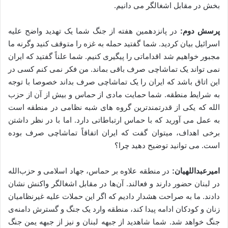
بخش در مقابل اشغالگر می دانیم.
پرسش دوم:
در پانزدهمین هفته از جنگ شما یک تهدید واضح علیه
اسرائیل بیان کردید. شما گفتید حمله به غزه را متوقف کنید وگرنه ما
مجبور خواهیم شد اقداماتی را پیگیری کنیم. شما علناً گفتید که ایران
نمی تواند یک تماشاچی صرف باقی بماند. من فکر نمی کنم کسی در
این اتاق باشد که ایران را یک تماشاچی صرف بداند خصوصا با توجه
به شرایط منطقه. شما حمایت مادی از حماس و بیش از آن از حزب
الله که یکی از قدرتمندترین گروه های شبه نظامی در منطقه است
به عمل می آورید که با حماس ارتباطاتی دارد. اما با در نظر داشتن
برخی اهداف، میتوان گفت که ایران اتفاقاً تماشاچی صرف بوده
است. می توانید توضیح دهید چرا؟
امیرعبداللهیان:
در منطقه علاوه بر حماس، جهاد اسلامی و حزب‌الله
در لبنان حضور دارند و فعالند. آن‌ها در مقابل اشغالگر واکنش نشان
دادند. ما به صراحت هشدار دادیم که اگر این حملات علیه غیرنظامیان
زنان و کودکان ادامه پیدا کند، منطقه وارد یک جنگ و گسترش دامنه‌ی
جنگ خواهد شد. شما شاهدید از جبهه لبنان و نیز از جبهه یمن جنگ