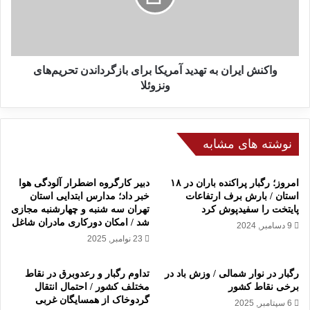
م
ا
ن
ی
س
ر
ت
ا
ا
ن
واکنش ایران به تهدید آمریکا برای بازگرداندن تحریم‌های
ن
ب
ونزوئلا
ب
ه
ه
ت
ن
ه
ا
د
نوشته های مشابه
ت
ی
و
د
امروز؛ رگبار پراکنده باران در ۱۸
دبیر کارگروه اضطرار آلودگی هوا
ع
آ
استان / بارش برف ارتفاعات
خبر داد؛ مدارس ابتدایی استان
و
م
پایتخت را سفیدپوش کرد
تهران سه شنبه و چهارشنبه مجازی
ا
ر
شد / امکان دورکاری مادران شاغل
9 دسامبر, 2024
ق
ی
23 نوامبر, 2025
ب
ک
خ
ا
ط
ب
رگبار در نوار شمالی / وزش باد در
تداوم رگبار و رعدوبرق در نقاط
ر
برخی نقاط کشور
مختلف کشور / احتمال انتقال
ر
گردوخاک از همسایگان غربی
ن
ا
6 سپتامبر, 2025