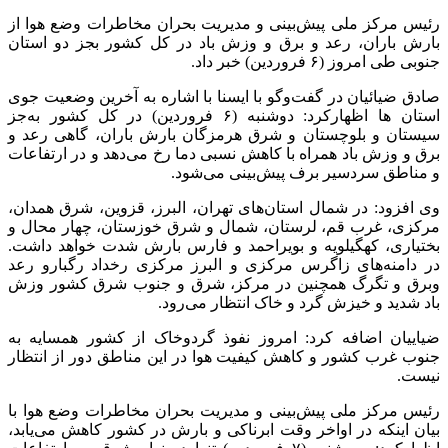
رئیس مرکز ملی پیش‌بینی و مدیریت بحران مخاطرات وضع هوا از
بارش باران، رعد و برق و وزش باد در کل کشور بجز دو استان
جنوبی طی امروز (۶ فروردین) خبر داد.
صادق ضیائیان در گفت‌وگو با ایسنا با اشاره به آخرین وضعیت جوی
استان ها اظهارکرد: دوشنبه (۶ فروردین) در کل کشور به‌جز
سیستان و بلوچستان و شرق هرمزگان بارش باران، گاهی رعد و
برق و وزش باد همراه با کاهش نسبی دما رخ می‌دهد و در ارتفاعات
و مناطق سردسیر برف پیش‌بینی می‌شود.
وی افزود: در شمال استان‌های تهران، البرز، قزوین، شرق همدان،
مرکزی، غرب قم، لرستان، شمال و شرق خوزستان، چهار محال و
بختیاری، کهگیلویه و بویراحمد و فارس بارش شدت خواهد داشت.
در دامنه‌های زاگرس مرکزی و البرز مرکزی رخداد رگبارو رعد
وبرق و تگرگ همچنین در مرکز، شرق و جنوب شرق کشور وزش
باد شدید و خیزش گرد و خاک انتظار می‌رود.
ضیاییان اضافه کرد: امروز نفوذ گردوخاک از کشور همسایه به
جنوب غرب کشور و کاهش کیفیت هوا در این مناطق دور از انتظار
نیست.
رئیس مرکز ملی پیش‌بینی و مدیریت بحران مخاطرات وضع هوا با
بیان اینکه در اواخر وقت ابرناکی و بارش در کشور کاهش می‌یابد،