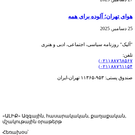
هوای تهران؛ آلوده برای همه
25 دسامبر, 2025
"آلیک" روزنامه سیاسی، اجتماعی، ادبی و هنری
تلفن:
٨۸٧٦٨۵۶۷ (٠٢١)
٨۸٧٦۱۱۵۴ (٠٢١)
صندوق پستی: ۹۵۳-۱۱۳۶۵ تهران-ایران
«ԱԼԻՔ» Ազգային, հասարակական, քաղաքական,
մշակութային օրաթերթ
Հեռախօս՝