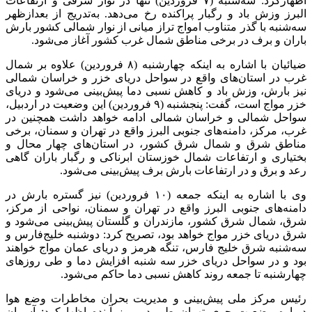
اظهارکرد: سه‌شنبه (۷ فروردین) تنها در نوار شرقی و ارتفاعات
البرز وزش باد و رگبار پراکنده رخ می‌دهد. به‌تدریج از بعدازظهر
سه‌شنبه با گذر متناوب امواج تراز میانی از نوار شمالی کشور بارش
باران و برف در برخی مناطق شمال غرب کشور آغاز می‌شود.
ضیائیان با اشاره به اینکه چهارشنبه (۸ فروردین) علاوه بر شمال
غرب در استان‌های واقع در سواحل دریای خزر و خراسان شمالی
نیز بارش، وزش باد و کاهش نسبی دما پیش‌بینی می‌شود و دریای
خزر مواج است، گفت: پنجشنبه (۹ فروردین) این وضعیت در اردبیل،
سواحل شمالی و خراسان شمالی ادامه خواهد داشت همچنین در
غرب، مرکز، دامنه‌های جنوبی البرز واقع در تهران و سمنان، برخی
مناطق شرق و شمال شرق کشور، در استان‌های چهار محال و
بختیاری و ارتفاعات شمال خوزستان ابرناکی و رگبار باران گاهی
رعد و برق و در ارتفاعات بارش برف پیش‌بینی می‌شود.
وی با اشاره به اینکه جمعه (۱۰ فروردین) نیز گستره بارش در
دامنه‌های جنوبی البرز واقع در تهران و سمنان، نواحی از مرکز،
شرق، شمال شرق کشور، مازندران و گلستان پیش‌بینی می‌شود و
شرق دریای خزر مواج خواهد بود، تصریح کرد: دوشنبه خلیج‌فارس و
سه‌شنبه شرق خلیج فارس، تنگه هرمز و دریای عمان مواج خواهند
بود و در سواحل دریای خزر سه شنبه افزایش دما و طی روزهای
چهارشنبه تا جمعه روند کاهش نسبی دما حاکم می‌شود.
رئیس مرکز ملی پیش‌بینی و مدیریت بحران مخاطرات وضع هوا
درباره وضعیت جوی تهران طی دو روز آینده اظهارکرد: آسمان