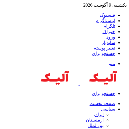
یکشنبه, 9 آگوست 2026
فیسبوک
اینستاگرام
تلگرام
خوراک
ورود
سایدبار
تغییر پوسته
جستجو برای
منو
جستجو برای
صفحه نخست
سیاسی
ایران
ارمنستان
بین‌الملل