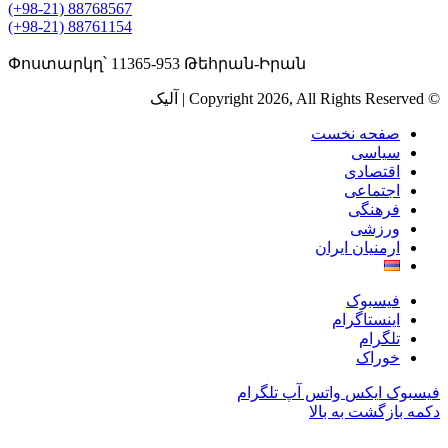
(+98-21) 88768567
(+98-21) 88761154
Փոստարկղ՝ 11365-953 Թեհրան-Իրան
© Copyright 2026, All Rights Reserved | آلیک
صفحه نخست
سیاسی
اقتصادی
اجتماعی
فرهنگی
ورزشی
ارمنیان ایران
فیسبوک
اینستاگرام
تلگرام
خوراک
فیسبوک
ایکس
واتس آپ
تلگرام
دکمه بازگشت به بالا