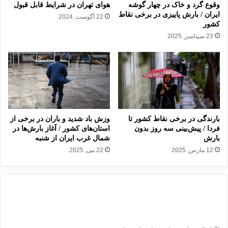
ن
ز
وقوع گرد و خاک در چهار گوشه
هوای تهران در شرایط قابل قبول
ب
ه
ایران / بارش‌ پاییزی در برخی نقاط
22 آگوست, 2024
ر
کشور
ن
ا
ف
23 سپتامبر, 2025
ی
ت
گ
ب
س
ر
ت
ا
ر
ی
ش
م
ر
ر
بارندگی در برخی نقاط کشور تا
وزش باد شدید و باران در برخی از
و
د
فردا / پیش‌بینی سه روز بدون
استان‌های کشور / آغاز بارش‌ها در
ا
م
بارش
شمال غرب ایران از شنبه
ب
د
12 مارس, 2025
22 می, 2025
ط
ا
ت
ر
و
ی
س
م
ع
/
ه‌
ز
ا
م
ی
ی