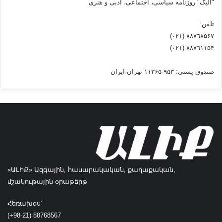
"آلیک" روزنامه سیاسی، اجتماعی، ادبی و هنری
ن
گ
تلفن:
ی
٨۸٧٦٨۵۶۷ (٠٢١)
ر
٨۸٧٦۱۱۵۴ (٠٢١)
ش
د
صندوق پستی: ۹۵۳-۱۱۳۶۵ تهران-ایران
ن
ب
ا
ن
ک
ه
ا
ب
خ
ا
«ԱԼԻՔ» Ազգային, հասարակական, քաղաքական,
ط
մշակութային օրաթերթ
ر
پ
Հեռախօս՝
ا
(+98-21) 88768567
ل