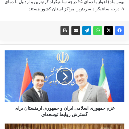
بهمن‌ماه) اهواز با دمای ۲۵ درجه سانتیگراد گرم‌ترین و اردبیل با دمای
۷- درجه سانتیگراد سردترین مراکز استان‌ کشور هستند.
ع
ز
م
ج
م
ه
و
ر
ی
ا
عزم جمهوری اسلامی ايران و جمهوری ارمنستان برای
س
گسترش روابط توسعه‌ای
ل
ا
س