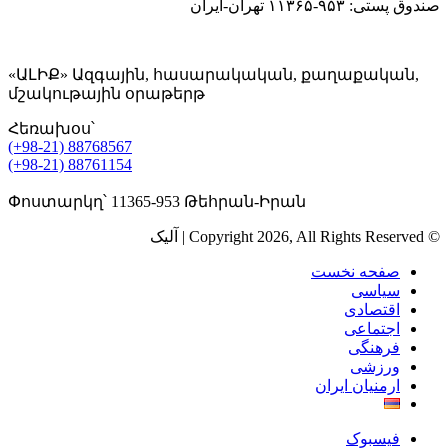
صندوق پستی: ۹۵۳-۱۱۳۶۵ تهران-ایران
«ԱԼԻՔ» Ազգային, հասարակական, քաղաքական,
մշակութային օրաթերթ
Հեռախօս՝
(+98-21) 88768567
(+98-21) 88761154
Փոստարկղ՝ 11365-953 Թեհրան-Իրան
© Copyright 2026, All Rights Reserved | آلیک
صفحه نخست
سیاسی
اقتصادی
اجتماعی
فرهنگی
ورزشی
ارمنیان ایران
فیسبوک