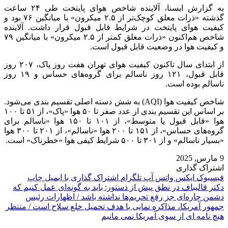
به گزارش ایسنا، آلاینده شاخص هوای پایتخت طی ۲۴ ساعت
گذشته «ذرات معلق کوچک‌تر از ۲.۵ میکرون» با میانگین ۷۶ بود و
کیفیت هوای پایتخت در شرایط قابل قبول قرار داشت. آلاینده
شاخص هم‌اکنون «ذرات معلق کمتر از ۲.۵ میکرون» با میانگین ۷۹
و کیفیت هوا در وضعیت قابل قبول است.
از ابتدای سال تاکنون کیفیت هوای تهران هفت روز پاک، ۲۰۷ روز
قابل قبول، ۱۲۱ روز ناسالم برای گروه‌های حساس و ۱۹ روز
ناسالم بوده است.
شاخص کیفیت هوا (AQI) به شش دسته اصلی تقسیم ‌بندی می‌شود.
بر اساس این تقسیم ‌بندی از عدد صفر تا ۵۰ هوا «پاک»، از ۵۱ تا ۱۰۰
هوا «قابل قبول یا متوسط»، از ۱۰۱ تا ۱۵۰ هوا «ناسالم برای
گروه‌های حساس»، از ۱۵۱ تا ۲۰۰ هوا «ناسالم»، از ۲۰۱ تا ۳۰۰ هوا
«بسیار ناسالم» و از ۳۰۱ تا ۵۰۰ شرایط کیفی هوا «خطرناک» است.
9 مارس, 2025
اشتراک گذاری
فیسبوک
ایکس
واتس آپ
تلگرام
اشتراک گذاری با ایمیل
چاپ
دکتر قالیباف در نطق پیش از دستور: باید به گونه‌ای عمل کنیم که
دشمن چاره‌‌ای جز رفع تحریم‌ها نداشته باشد / اظهارات رئیس
جمهور آمریکا، مذاکره نمایی با هدف تحمیل خلع سلاح است / منتظر
هیچ نامه ای از سوی آمریکا نمی مانیم