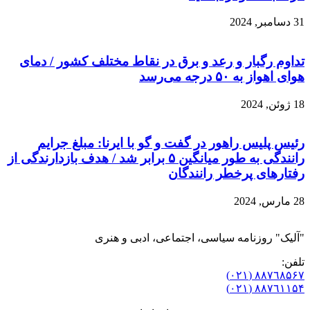
31 دسامبر, 2024
تداوم رگبار و رعد و برق در نقاط مختلف کشور / دمای
هوای اهواز به ۵۰ درجه می‌رسد
18 ژوئن, 2024
رئیس پلیس راهور در گفت و گو با ایرنا: مبلغ جرایم
رانندگی به طور میانگین ۵ برابر شد / هدف بازدارندگی از
رفتارهای پرخطر رانندگان
28 مارس, 2024
"آلیک" روزنامه سیاسی، اجتماعی، ادبی و هنری
تلفن:
٨۸٧٦٨۵۶۷ (٠٢١)
٨۸٧٦۱۱۵۴ (٠٢١)