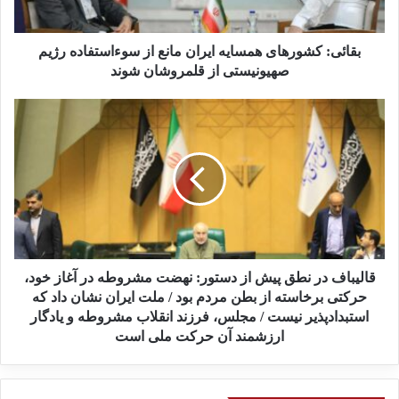
ش
و
ر
بقائی: کشورهای همسایه ایران مانع از سوءاستفاده رژیم
ه
صهیونیستی از قلمروشان شوند
ا
ی
ق
ه
ا
م
ل
س
ی
ا
ب
ی
ا
ه
ف
ا
د
ی
ر
ر
ن
قالیباف در نطق پیش از دستور: نهضت مشروطه در آغاز خود،
ا
ط
حرکتی برخاسته از بطن مردم بود / ملت ایران نشان داد که
ن
ق
استبدادپذیر نیست / مجلس، فرزند انقلاب مشروطه و یادگار
م
پ
ارزشمند آن حرکت ملی است
ا
ی
ن
ش
ع
ا