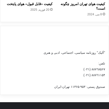
ی
ا
کیفیت هوای تهران امروز چگونه
کیفیت «قابل قبول» هوای پایتخت
س
ز
است؟
20 فوریه, 2025
ت
خ
8 می, 2024
ی
و
ا
د
ز
،
ق
ح
ل
ر
م
ک
ر
ت
و
ی
"آلیک" روزنامه سیاسی، اجتماعی، ادبی و هنری
ش
ب
ا
ر
تلفن:
ن
خ
٨۸٧٦٨۵۶۷ (٠٢١)
ش
ا
٨۸٧٦۱۱۵۴ (٠٢١)
و
س
ن
ت
صندوق پستی: ۹۵۳-۱۱۳۶۵ تهران-ایران
د
ه
ا
ز
ب
ط