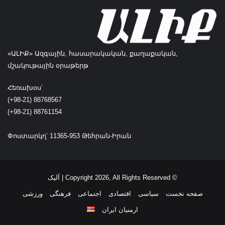
ن
م
ر
د
م
«ԱԼԻՔ» Ազգային, հասարակական, քաղաքական,
ب
մշակութային օրաթերթ
و
د
Հեռախօս՝
/
(+98-21) 88768567
م
(+98-21) 88761154
ل
ت
ا
Փոստարկղ՝ 11365-953 Թեհրան-Իրան
ی
ر
ا
ن
© Copyright 2026, All Rights Reserved | آلیک
ن
صفحه نخست
سیاسی
اقتصادی
اجتماعی
فرهنگی
ورزشی
ش
ا
ارمنیان ایران
ن