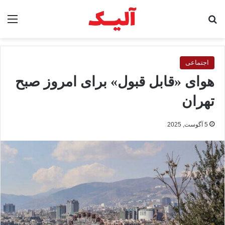
جستجو برای
منو
اجتماعی
هوای «قابل قبول» برای امروز صبح
تهران
5 آگوست, 2025