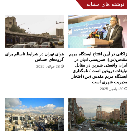
ا
ز
نوشته های مشابه
ز
د
س
س
و
ت
ء
و
ا
ر
س
:
ت
ن
ف
ه
زاکانی در آیین افتتاح ایستگاه مریم
هوای تهران در شرایط ناسالم برای
ا
ض
مقدس(س): همزیستی ادیان در
گروه‌های حساس
د
ت
ایران واقعیتی شیرین در مقابل
28 جولای, 2025
ه
تبلیغات دروغین است / نامگذاری
م
ایستگاه مریم مقدس (س) افتخار
ر
ش
مدیریت شهری است
ژ
ر
ی
30 نوامبر, 2025
و
م
ط
ص
ه
ه
د
ی
ر
و
آ
ن
غ