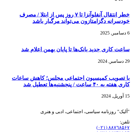
خطر انتقال آنفلوآنزا تا ۷ روز پس از ابتلا / مصرف
خودسرانه دگزامتازون می‌تواند مرگبار باشد
6 دسامبر, 2025
ساعت کاری جدید بانک‌ها تا پایان بهمن اعلام شد
29 دسامبر, 2024
با تصویب کمیسیون اجتماعی مجلس؛ کاهش ساعات
کاری هفته به ۴۰ ساعت / پنجشنبه‌ها تعطیل شد
15 آوریل, 2024
"آلیک" روزنامه سیاسی، اجتماعی، ادبی و هنری
تلفن:
٨۸٧٦٨۵۶۷ (٠٢١)