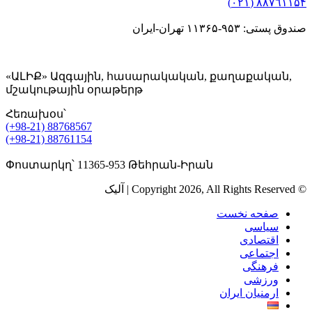
٨۸٧٦۱۱۵۴ (٠٢١)
صندوق پستی: ۹۵۳-۱۱۳۶۵ تهران-ایران
«ԱԼԻՔ» Ազգային, հասարակական, քաղաքական,
մշակութային օրաթերթ
Հեռախօս՝
(+98-21) 88768567
(+98-21) 88761154
Փոստարկղ՝ 11365-953 Թեհրան-Իրան
© Copyright 2026, All Rights Reserved | آلیک
صفحه نخست
سیاسی
اقتصادی
اجتماعی
فرهنگی
ورزشی
ارمنیان ایران