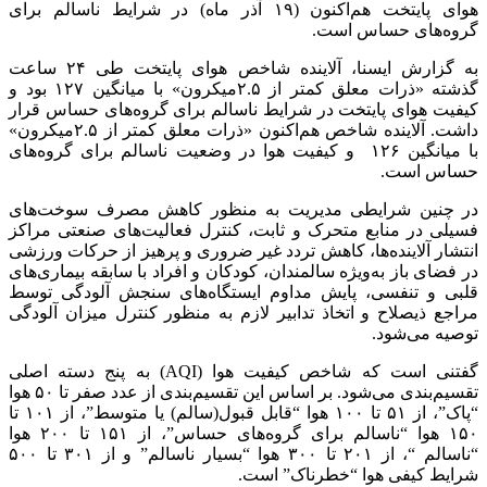
هوای پایتخت هم‌اکنون (۱۹ آذر ماه) در شرایط ناسالم برای
گروه‌های حساس است.
به گزارش ایسنا، آلاینده شاخص هوای پایتخت طی ۲۴ ساعت
گذشته «ذرات معلق کمتر از ۲.۵میکرون» با میانگین ۱۲۷ بود و
کیفیت هوای پایتخت در شرایط ناسالم برای گروه‌های حساس قرار
داشت. آلاینده شاخص هم‌اکنون «ذرات معلق کمتر از ۲.۵میکرون»
با میانگین ۱۲۶ و کیفیت هوا در وضعیت ناسالم برای گروه‌های
حساس است.
در چنین شرایطی مدیریت به منظور کاهش مصرف سوخت‌های
فسیلی در منابع متحرک و ثابت، کنترل فعالیت‌های صنعتی مراکز
انتشار آلاینده‌ها، کاهش تردد غیر ضروری و پرهیز از حرکات ورزشی
در فضای باز به‌ویژه سالمندان، کودکان و افراد با سابقه بیماری‌های
قلبی و تنفسی، پایش مداوم ایستگاه‌های سنجش آلودگی توسط
مراجع ذیصلاح و اتخاذ تدابیر لازم به منظور کنترل میزان آلودگی
توصیه می‌شود.
گفتنی است که شاخص کیفیت هوا (AQI) به پنج دسته اصلی
تقسیم‌بندی می‌شود. بر اساس این تقسیم‌بندی از عدد صفر تا ۵۰ هوا
“پاک”، از ۵۱ تا ۱۰۰ هوا “قابل قبول(سالم) یا متوسط”، از ۱۰۱ تا
۱۵۰ هوا “ناسالم برای گروه‌های حساس”، از ۱۵۱ تا ۲۰۰ هوا
“ناسالم “، از ۲۰۱ تا ۳۰۰ هوا “بسیار ناسالم” و از ۳۰۱ تا ۵۰۰
شرایط کیفی هوا “خطرناک” است.