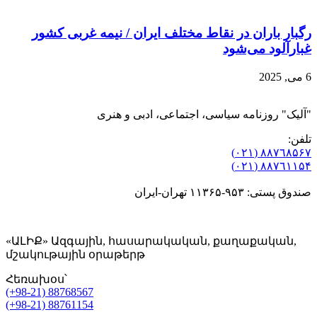
رگبار باران در نقاط مختلف ایران / نیمه غربی کشور
غبارآلود می‌شود
6 می, 2025
"آلیک" روزنامه سیاسی، اجتماعی، ادبی و هنری
تلفن:
٨۸٧٦٨۵۶۷ (٠٢١)
٨۸٧٦۱۱۵۴ (٠٢١)
صندوق پستی: ۹۵۳-۱۱۳۶۵ تهران-ایران
«ԱԼԻՔ» Ազգային, հասարակական, քաղաքական,
մշակութային օրաթերթ
Հեռախօս՝
(+98-21) 88768567
(+98-21) 88761154