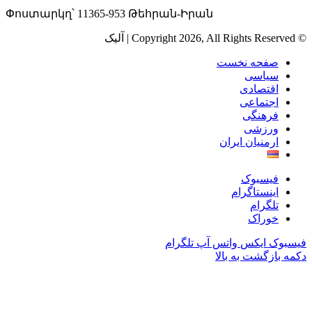
Փոստարկղ՝ 11365-953 Թեհրան-Իրան
© Copyright 2026, All Rights Reserved | آلیک
صفحه نخست
سیاسی
اقتصادی
اجتماعی
فرهنگی
ورزشی
ارمنیان ایران
فیسبوک
اینستاگرام
تلگرام
خوراک
فیسبوک
ایکس
واتس آپ
تلگرام
دکمه بازگشت به بالا