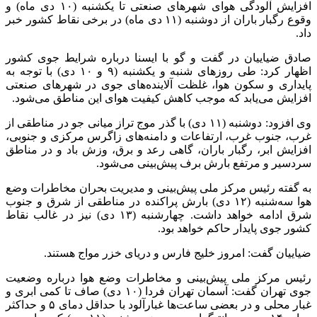
افزایش آلودگی هوای شهرهای صنعتی تا یکشنبه (۱۰ دی ماه) و
وقوع رگبار باران از دوشنبه (۱۱ دی ماه) در برخی نقاط کشور خبر
داد.
صادق ضیاییان در گفت و گو با ایسنا درباره شرایط جوی کشور
اظهار کرد: طی روزهای شنبه و یکشنبه (۹ و ۱۰ دی) با توجه به
پایداری و سکون هوا، غلظت آلاینده‌های جوی در شهرهای صنعتی
افزایش می‌یابد که موجب کاهش کیفیت هوای این مناطق می‌شود.
وی افزود: دوشنبه (۱۱ دی) با گذر موج تراز میانی جو در مناطقی از
غرب، جنوب غرب، ارتفاعات و دامنه‌های زاگرس مرکزی و جنوبی،
افزایش ابر، رگبار باران، گاهی رعد و برق، وزش باد و در مناطق
سردسیر و مرتفع بارش برف پیش‌بینی می‌شود.
به گفته رئیس مرکز ملی پیش‌بینی و مدیریت بحران مخاطرات وضع
هوا سه‌شنبه (۱۲ دی) بارش پراکنده در مناطقی از شرق و جنوب
شرق ادامه خواهد داشت. چهارشنبه (۱۳ دی) نیز در غالب نقاط
کشور جوی پایدار حاکم خواهد بود.
ضیاییان گفت: امروز خلیج فارس و دریای خزر مواج هستند.
رئیس مرکز ملی پیش‌بینی و مخاطرات وضع هوا درباره وضعیت
جوی تهران گفت: آسمان تهران فردا (۱۰ دی) صاف تا کمی ابری و
غبار محلی و در بعضی ساعت‌ها غبارآلود با حداقل دمای ۵ و حداکثر