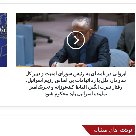
ا
ا
ی
ی
ر
ر
و
ا
ا
ن
ن
ح
ی
م
د
ل
ر
ه
ن
ایروانی در نامه ای به رئیس شورای امنیت و دبیر کل
ر
ا
ژ
سازمان ملل با رد اتهامات بی اساس رژیم اسرائیل:
م
ی
رفتار نفرت انگیز، الفاظ کینه‌توزانه و تحریک‌آمیز
ه
م
نماینده اسرائیل باید محکوم شود
ا
ص
ی
ه
ب
ی
ه
و
ر
ن
نوشته های مشابه
ئ
ی