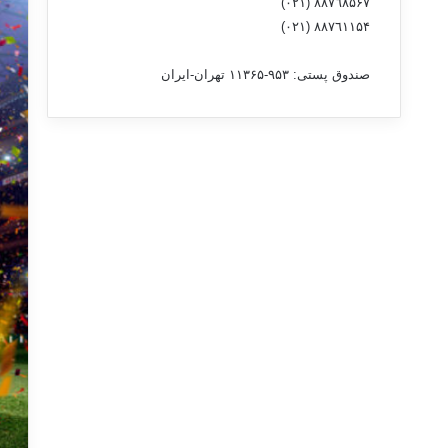
٨۸٧٦٨۵۶۷ (٠٢١)
٨۸٧٦۱۱۵۴ (٠٢١)
صندوق پستی: ۹۵۳-۱۱۳۶۵ تهران-ایران