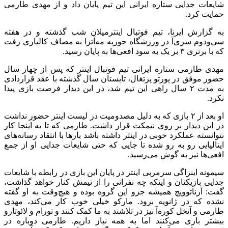
شایعات جدایی ستاره ایرانی این تیم پایان داد و از مهدی طارمی
حمایت کرد.
به گزارش ایرنا، تیم فوتبال اینترمیلان شب گذشته و در هفته
سی‌ودوم سری‌آ در ورزشگاه جوزپه‌ مه‌آتزا به مصاف کالیاری رفت
که با برتری ۳ بر یک به سود افعی‌ها به پایان رسید.
مهدی طارمی ستاره ایرانی تیم فوتبال اینتر که پس از چهار سال
حضور موفق در پورتو پرتغال، تابستان سال گذشته با عقد قراردادی
به مدت ۲ سال راهی این تیم شد، در این دیدار فرصت بازی پیدا
نکرد.
او بعد از ۲ بازی که به دلیل مصدومیت در لیست اینتر حضور نداشت
در این دیدار بر روی نیمکت قرار داشت. طارمی که تا به اینجا کار
نتوانسته عملکرد خوبی در اینتر داشته باشد بارها با انتقاد رسانه‌های
ایتالیایی رو به رو شده تا جایی که حتی شایعات جدایی او از جمع
افعی‌ها نیز به گوش می‌رسید.
سیمونه اینزاگی سرمربی اینتر در پایان این بازی در رابطه با شایعات
جدایی بازیکنان و اینکه چه نفراتی را از تیمش کنار خواهد گذاشت،
گفت: آرناتوویچ همیشه جزو این گروه بوده و هیچ‌وقت به او گفته
نشده که در ژانویه برود. مارکو خیلی خوب کار می‌کند، مهدی
طارمی و آنخل کوره‌آ نیز در تلاشند به ما کمک کنند و تورام و لائوتارو
بیشتر بازی می‌کنند اما به همه نیاز داریم. طارمی دوباره در