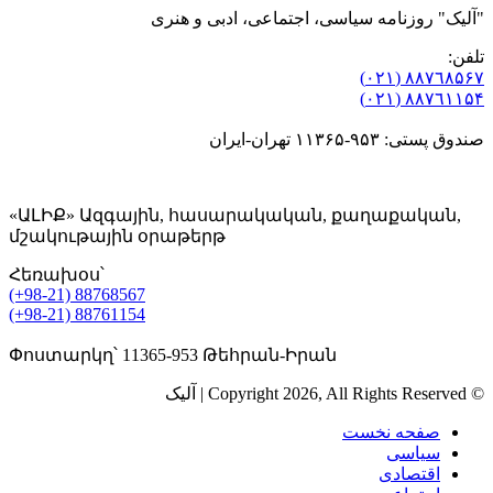
"آلیک" روزنامه سیاسی، اجتماعی، ادبی و هنری
تلفن:
٨۸٧٦٨۵۶۷ (٠٢١)
٨۸٧٦۱۱۵۴ (٠٢١)
صندوق پستی: ۹۵۳-۱۱۳۶۵ تهران-ایران
«ԱԼԻՔ» Ազգային, հասարակական, քաղաքական,
մշակութային օրաթերթ
Հեռախօս՝
(+98-21) 88768567
(+98-21) 88761154
Փոստարկղ՝ 11365-953 Թեհրան-Իրան
© Copyright 2026, All Rights Reserved | آلیک
صفحه نخست
سیاسی
اقتصادی