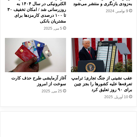
ج
س
به‌زودی بازنگری و منتشر می‌شود
الکترونیکی در سال ۱۴۰۴ به
ه
ت
روزرسانی شد / امکان تخفیف ۳۰
9 نوامبر, 2024
ا
تا ۱۰۰ درصدی کارمزدها برای
ا
مشتریان بانکی
ن
د
ی
5 می, 2025
ن
:
ی
ب
ر
ا
و
ی
ه
د
ا
ف
ی
و
م
عقب نشینی از جنگ تجاری؛ ترامپ
آغاز آزمایشی طرح حذف کارت
ر
س
تعرفه‌ها علیه کشورها را بجز چین
سوخت از امروز
ا
ل
برای ۹۰ روز تعلیق کرد
25 می, 2025
آ
ح
10 آوریل, 2025
ت
ع
ش
ر
ب
ا
س
ق
غ
م
ز
ط