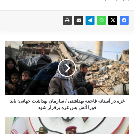
غ
ز
ه
د
ر
آ
س
ت
ا
ن
غزه در آستانه فاجعه بهداشتی / سازمان بهداشت جهانی: باید
ه
فورا آتش بس غزه برقرار شود
ف
ا
د
ج
ر
ع
د