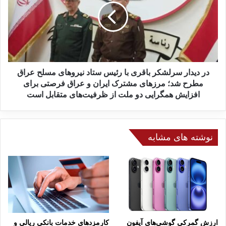
ه
ی
ب
د
ه
ا
د
ر
ا
س
ش
ر
ت
ل
در دیدار سرلشکر باقری با رئیس ستاد نیروهای مسلح عراق
ی
ش
مطرح شد؛ مرزهای مشترک ایران و عراق فرصتی برای
/
ک
افزایش همگرایی‌ دو ملت از ظرفیت‌های متقابل است
س
ر
ا
ب
ز
ا
م
ق
نوشته های مشابه
ا
ر
ن
ی
ب
ب
ه
ا
د
ر
ا
ئ
ش
ی
ت
س
ارزش گمرکی گوشی‌های آیفون
کارمزدهای خدمات بانکی ریالی و