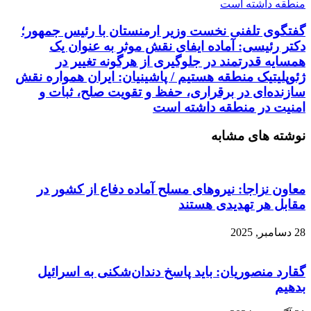
منطقه داشته است
گفتگوی تلفنی نخست وزیر ارمنستان با رئیس جمهور؛
دکتر رئیسی: آماده ایفای نقش موثر به عنوان یک
همسایه قدرتمند در جلوگیری از هرگونه تغییر در
ژئوپلیتیک منطقه هستیم / پاشینیان: ایران همواره نقش
سازنده‌ای در برقراری، حفظ و تقویت صلح، ثبات و
امنیت در منطقه داشته است
نوشته های مشابه
معاون نزاجا: نیروهای مسلح آماده دفاع از کشور در
مقابل هر تهدیدی هستند
28 دسامبر, 2025
گقارد منصوریان: باید پاسخ دندان‌شکنی به اسرائیل
بدهیم