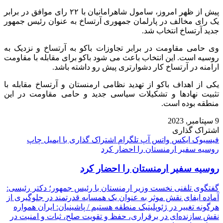
پیش از ظهر امروز، سامول شاهرامانیان با ۲۲ رای موافق در برابر
یک رای مخالف در پارلمان جمهوری آرتساخ به عنوان رئیس جمهور
جدید آرتساخ انتخاب شد.
وی حامی مقاومت در برابر تجاوزات باکو به آرتساخ و نزدیک به
روسیه است. این انتخاب باعث می شود باکو برای مقابله‌ با مقاومت
ارامنه در آرتساخ کار دشوارتری پیش رو داشته باشد.
یکی از اهداف باکو از تهدید نظامی ارمنستان و آرتساخ مقابله با
تثبیت نهادها و تشکیلات سیاسی جدید و حامی مقاومت در این
منطقه بوده است.
9 سپتامبر, 2023
اشتراک گذاری
فیسبوک
ایکس
واتس آپ
تلگرام
اشتراک گذاری با ایمیل
چاپ
روسیه سفیر ارمنستان را احضار کرد
روسیه سفیر ارمنستان را احضار کرد
گفتگوی تلفنی نخست وزیر ارمنستان با رئیس جمهور؛ دکتر رئیسی:
آماده ایفای نقش موثر به عنوان یک همسایه قدرتمند در جلوگیری از
هرگونه تغییر در ژئوپلیتیک منطقه هستیم / پاشینیان: ایران همواره
نقش سازنده‌ای در برقراری، حفظ و تقویت صلح، ثبات و امنیت در