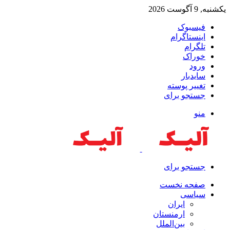
یکشنبه, 9 آگوست 2026
فیسبوک
اینستاگرام
تلگرام
خوراک
ورود
سایدبار
تغییر پوسته
جستجو برای
منو
جستجو برای
صفحه نخست
سیاسی
ایران
ارمنستان
بین‌الملل