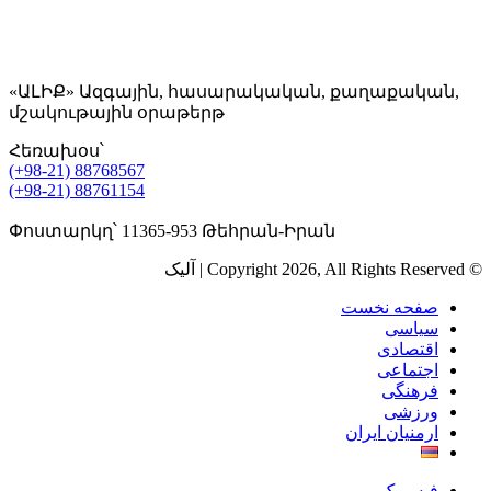
«ԱԼԻՔ» Ազգային, հասարակական, քաղաքական,
մշակութային օրաթերթ
Հեռախօս՝
(+98-21) 88768567
(+98-21) 88761154
Փոստարկղ՝ 11365-953 Թեհրան-Իրան
© Copyright 2026, All Rights Reserved | آلیک
صفحه نخست
سیاسی
اقتصادی
اجتماعی
فرهنگی
ورزشی
ارمنیان ایران
فیسبوک