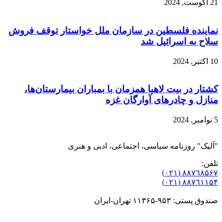
21 آگوست, 2024
نماینده فلسطین در سازمان ملل خواستار توقف فروش
سلاح به اسرائیل شد
10 اکتبر, 2024
کشتار در بیت لاهیا همزمان با بمباران بیمارستان‌ها،
منازل و چادرهای آوارگان غزه
5 نوامبر, 2024
"آلیک" روزنامه سیاسی، اجتماعی، ادبی و هنری
تلفن:
٨۸٧٦٨۵۶۷ (٠٢١)
٨۸٧٦۱۱۵۴ (٠٢١)
صندوق پستی: ۹۵۳-۱۱۳۶۵ تهران-ایران