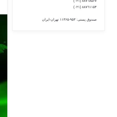
٨۸٧٦٨۵۶۷ (٠٢١)
٨۸٧٦۱۱۵۴ (٠٢١)
صندوق پستی: ۹۵۳-۱۱۳۶۵ تهران-ایران