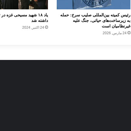
ب
ی
ر
رئیس کمیته بین‌المللی صلیب سرخ: حمله
یاد ۱۸ شهید مسیحی غزه در
ا
به زیرساخت‌های حیاتی، جنگ علیه
داشته شد
ن
غیرنظامیان است
24 اکتبر, 2024
ا
24 مارس, 2026
م
ن
ی
ت
م
ل
ی
ا
ی
ر
ا
ن
و
ق
ر
ق