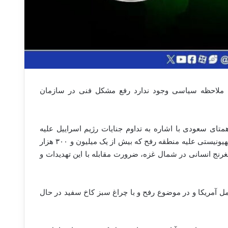
یچ ملاحظه سیاسی وجود ندارد رفع مشکل فنی در سازمان
متای سعودی با اشاره به تداوم جنایات رژیم اسراییل علیه
مردم فلسطین در نوار غزه و کرانه باختری، به تهدیدات و اقدامات رژیم صهیونیستی علیه منطقه رفح که بیش از یک میلیون و ۳۰۰ هزار
غرنج انسانی در شمال غزه، ضرورت مقابله با این تهدیدات و
امل آمریکا و در موضوع رفح و با چراغ سبز کاخ سفید در حال