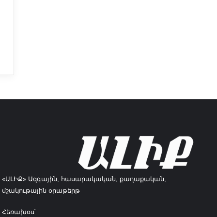
«ԱԼԻՔ» Ազգային, հասարակական, քաղաքական,
մշակութային օրաթերթ
Հեռախօս՝