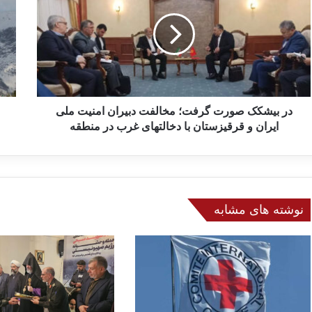
ب
ف
ی
س
ش
ه
ک
و
ک
ا
ص
ی
و
م
ر
در بیشکک صورت گرفت؛ مخالفت دبیران امنیت ملی
ط
ت
ل
ایران و قرقیزستان با دخالتهای غرب در منطقه
گ
و
ر
ب
ف
د
ت
ر
؛
ت
نوشته های مشابه
م
ه
خ
ر
ا
ا
ل
ن
ف
ت
د