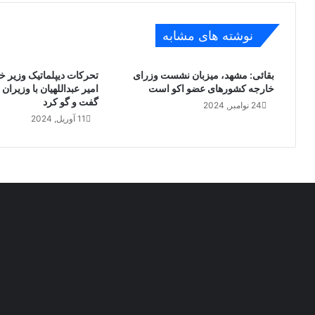
ا
ا
ر
ح
نوشته های مشابه
د
ل
ژ
ی
ن
؛
بقائی: مشهد، میزبان نشست وزرای
تحرکات دیپلماتیک وزیر خا
و
پ
خارجه کشورهای عضو اکو است
امیر عبداللهیان با وزیرا
ش
ی
گفت و گو کرد
24 نوامبر, 2024
د
ر
11 آوریل, 2024
و
ز
ی
ی
و
ز
ه
ا
ی
ا
ی
ر
ا