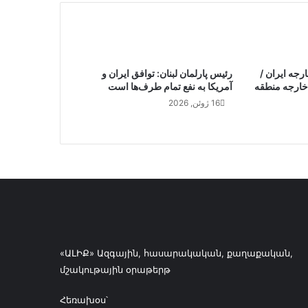
رجه ایران /
رئیس پارلمان لبنان: توافق ایران و
ن خارجه منطقه
آمریکا به نفع تمام طرف‌ها است
16 ژوئن, 2026
«ԱԼԻՔ» Ազգային, հասարակական, քաղաքական,
մշակութային օրաթերթ
Հեռախօս՝