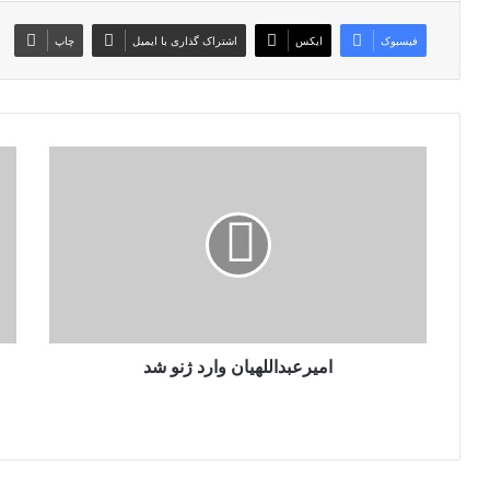
فیسبوک
ایکس
اشتراک گذاری با ایمیل
چاپ
ا
ج
م
ا
ی
م
ر
ج
ع
ه
ب
ا
د
ن
ا
ی
ل
ف
ل
امیرعبداللهیان وارد ژنو شد
و
ه
ت
ی
ب
ا
ا
ن
ل
و
س