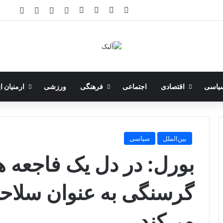
فیسبوک
اینستاگرام
تلگرام
خوراک
ورود
سایدبار
تغییر پوسته
جستجو
خست
یاسی
اقتصادی
اجتماعی
فرهنگی
ورزشی
ارمنیان ا
بین‌الملل
سیاسی
بورل: در دل یک فاجعه ه
گرسنگی به عنوان سلاحی
می‌کند