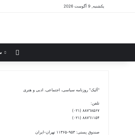
یکشنبه, 9 آگوست 2026
صفحه ن
س
"آلیک" روزنامه سیاسی، اجتماعی، ادبی و هنری
تلفن:
٨۸٧٦٨۵۶۷ (٠٢١)
٨۸٧٦۱۱۵۴ (٠٢١)
صندوق پستی: ۹۵۳-۱۱۳۶۵ تهران-ایران