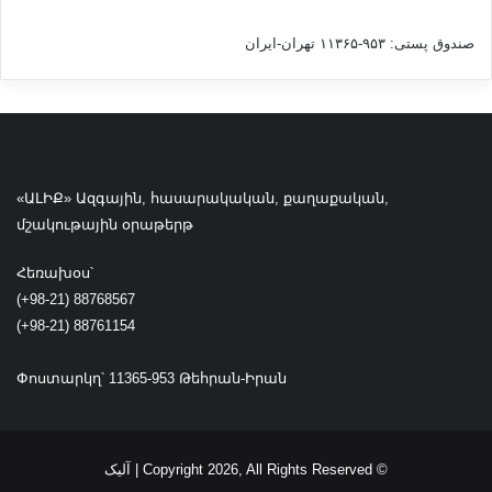
ن
ا
صندوق پستی: ۹۵۳-۱۱۳۶۵ تهران-ایران
ب
ا
ل
ا
ب
و
«ԱԼԻՔ» Ազգային, հասարակական, քաղաքական,
د
մշակութային օրաթերթ
Հեռախօս՝
(+98-21) 88768567
(+98-21) 88761154
Փոստարկղ՝ 11365-953 Թեհրան-Իրան
© Copyright 2026, All Rights Reserved | آلیک