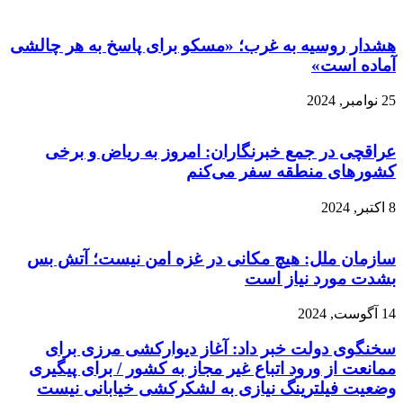
هشدار روسیه به غرب؛ «مسکو برای پاسخ به هر چالشی
آماده است»
25 نوامبر, 2024
عراقچی در جمع خبرنگاران: امروز به ریاض و برخی
کشورهای منطقه سفر می‌کنم
8 اکتبر, 2024
سازمان ملل: هیچ مکانی در غزه امن نیست؛ آتش بس
بشدت مورد نیاز است
14 آگوست, 2024
سخنگوی دولت خبر داد: آغاز دیوارکشی مرزی برای
ممانعت از ورود اتباع غیر مجاز به کشور / برای پیگیری
وضعیت فیلترینگ نیازی به لشکرکشی‌ خیابانی نیست