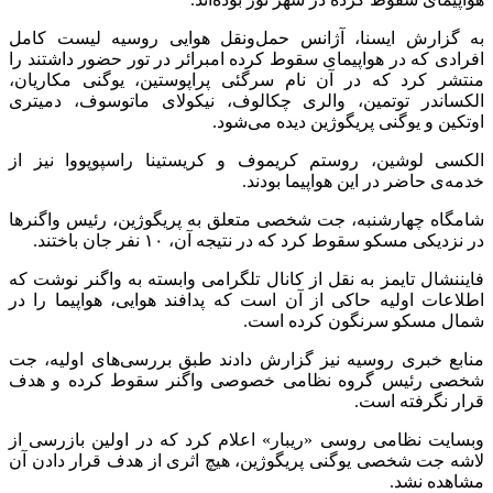
به گزارش ایسنا، آژانس حمل‌ونقل هوایی روسیه لیست کامل
افرادی که در هواپیمای سقوط کرده امبرائر در تور حضور داشتند را
منتشر کرد که در آن نام سرگئی پراپوستین، یوگنی مکاریان،
الکساندر توتمین، والری چکالوف، نیکولای ماتوسوف، دمیتری
اوتکین و یوگنی پریگوژین دیده می‌شود.
الکسی لوشین، روستم کریموف و کریستینا راسپوپووا نیز از
خدمه‌ی حاضر در این هواپیما بودند.
شامگاه چهارشنبه، جت شخصی متعلق به پریگوژین، رئیس واگنرها
در نزدیکی مسکو سقوط کرد که در نتیجه آن، ۱۰ نفر جان باختند.
فایننشال تایمز به نقل از کانال تلگرامی وابسته به واگنر نوشت که
اطلاعات اولیه حاکی از آن است که پدافند هوایی، هواپیما را در
شمال مسکو سرنگون کرده است.
منابع خبری روسیه نیز گزارش دادند طبق بررسی‌های اولیه، جت
شخصی رئیس گروه نظامی خصوصی واگنر سقوط کرده و هدف
قرار نگرفته است.
وبسایت نظامی روسی «ریبار» اعلام کرد که در اولین بازرسی از
لاشه جت شخصی یوگنی پریگوژین، هیچ اثری از هدف قرار دادن آن
مشاهده نشد.