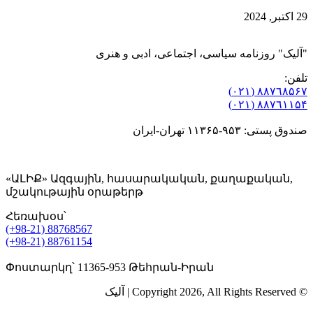
29 اکتبر, 2024
"آلیک" روزنامه سیاسی، اجتماعی، ادبی و هنری
تلفن:
٨۸٧٦٨۵۶۷ (٠٢١)
٨۸٧٦۱۱۵۴ (٠٢١)
صندوق پستی: ۹۵۳-۱۱۳۶۵ تهران-ایران
«ԱԼԻՔ» Ազգային, հասարակական, քաղաքական,
մշակութային օրաթերթ
Հեռախօս՝
(+98-21) 88768567
(+98-21) 88761154
Փոստարկղ՝ 11365-953 Թեհրան-Իրան
© Copyright 2026, All Rights Reserved | آلیک