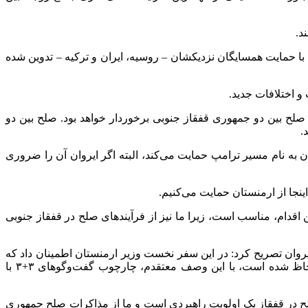
د.
ا حمایت همسایگان نزدیکشان – روسیه، ایران و ترکیه – تدوین شده
و اختلافات جدید.
ی صلح بین دو جمهوری قفقاز جنوبی برخوردار خواهد بود. صلح بین دو
.
 به نام مسیر ترامپ حمایت می‌کند، البته اگر ایروان آن را ضروری
نجا از ارمنستان حمایت می‌کنیم.
 اقدام، مناسب است، زیرا ما نیز از فرآیندهای صلح در قفقاز جنوبی
ایروان تصریح کرد: در این سفر نخست وزیر ارمنستان اطمینان داد که
در گفت‌وگوها و توافقات اخیر این کشور با جمهوری آذربایجان و آمریکا، ملاحظات جمهوری اسلامی ایران و نیز روسیه، به طور کامل لحاظ شده است، با این وصف معتقدم، چارچوب گفت‌وگوهای ۳+۳ با
 ایران، صلح در قفقاز یک اولویت راهبردی است و ما از مذاکرات صلح جمهوری