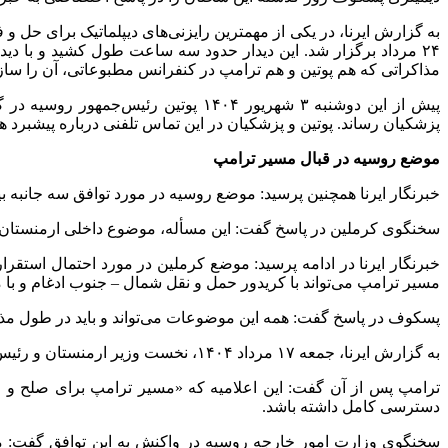
به گزارش ایرنا، در یکی از مهمترین رایزنی‌های دیپلماتیک برای حل 
۲۴ مرداد برگزار شد. این دیدار حدود سه ساعت طول کشید و با 
مذاکراتی که هم پوتین و هم ترامپ در کنفرانس مطبوعاتی، آن را سازن
پیش از این دوشنبه ۳ شهریور ۱۴۰۴ پو
پزشکیان رساند. پوتین و پزشکیان در این تماس تلفنی درباره پیشبرد 
موضع روسیه در قبال مسیر ترامپ
خبرنگار ایرنا همچنین پرسید: موضع روسیه در مورد توافق سه جانبه 
سخنگوی کرملین در پاسخ گفت: این مسأله، موضوع داخلی ارمنستان ا
خبرنگار ایرنا در ادامه پرسید: موضع کرملین در مورد احتمال استقرار
مسیر ترامپ می‌تواند با کریدور حمل و نقل شمال – جنوب ادغام و با
پسکوف در پاسخ گفت: همه این موضوعات می‌تواند و باید در طول مذا
به گزارش ایرنا، جمعه ۱۷ مرداد ۱۴۰۴، نخست وزیر ارمنستان و رئیس‌جمهور جمهوری آذربایجان در مراسمی در کاخ سفید با حضور دونالد ترامپ رئیس جمهوری آمریکا، توافق صلح امضا کردند.
ترامپ پس از آن گفت:‌ این اعلامیه که «مسیر ترامپ برای صلح و رف
دسترسی کامل داشته باشد.
سخنگوی وزارت امور خارجه روسیه در واکنش به این توافق گفت: مسک