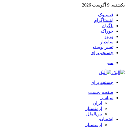
یکشنبه, 9 آگوست 2026
فیسبوک
اینستاگرام
تلگرام
خوراک
ورود
سایدبار
تغییر پوسته
جستجو برای
منو
جستجو برای
صفحه نخست
سیاسی
ایران
ارمنستان
بین‌الملل
اقتصادی
ارمنستان