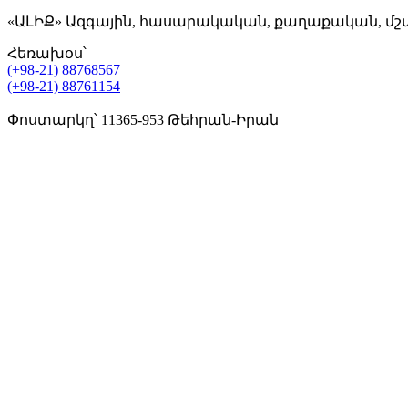
«ԱԼԻՔ» Ազգային, հասարակական, քաղաքական, մշ
Հեռախօս՝
(+98-21) 88768567
(+98-21) 88761154
Փոստարկղ՝ 11365-953 Թեհրան-Իրան