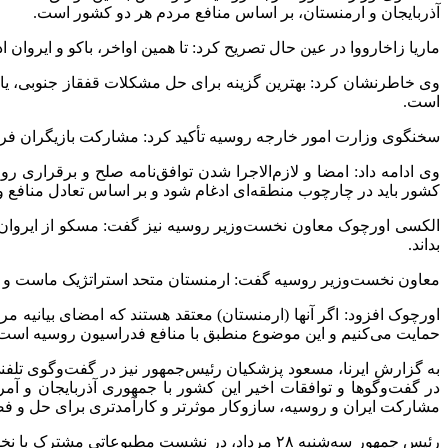
آذربایجان و ارمنستان، بر اساس منافع مردم هر دو کشور است.
ماریا زاخارووا در عین حال تصریح کرد:‌ تا همین اواخر، باکو و ایروان
وی خاطرنشان کرد:‌ بهترین گزینه برای حل مشکلات قفقاز جنوبی، یا
است.
سخنگوی وزارت امور خارجه روسیه تأکید کرد: مشارکت بازیگران فرامن
وی ادامه داد: امضا و لازم‌الاجرا شدن توافق‌نامه صلح و برقراری ر
کشور باید در چارچوب منطقه‌ای ادغام شود و بر اساس تعادل منافع و
الکسی اورچوک معاون نخست‌وزیر روسیه نیز گفت: مسکو از ایروان در 
بداند.
معاون نخست‌وزیر روسیه گفت: ارمنستان متحد استراتژیک ماست و اگر 
اورچوک افزود: اگر آنها (ارمنستان) معتقد هستند که امضای بیانیه م
حمایت می‌کنیم و این موضوع منطبق با منافع فدراسیون روسیه است
به گزارش ایرنا، مسعود پزشکیان رئیس‌جمهور نیز در گفت‌وگوی تلفنی 
مشارکت ایران و روسیه، سازوکار موثرتر و کارآمدتری برای حل و فص
رئیس جمهور سه‌شنبه ۲۸ مرداد، در نشست مطبوعات