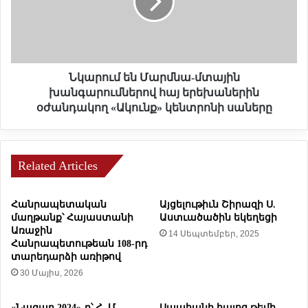
ո
ո
ւ
ւ
ր
մ
ճ
ե
կ
ն
ա
Մ
Նկարում են Մարմնա-մտային
ր
ա
խանգարումներով հայ երեխաներին
ո
ր
օժանդակող «Ակունք» կենտրոնի սաները
ղ
մ
է
ն
մ
ա
ա
-
Related Articles
ր
մ
դ
տ
Հանրապետական
Այցելութիւն Շիրազի Ս.
ը
ա
մաղթանք՝ Հայաստանի
Աստւածածին եկեղեցի
խ
յ
Առաջին
մ
14 Սեպտեմբեր, 2025
ի
Հանրապետութեան 108-րդ
ե
ն
տարեդարձի առիթով
լ
խ
30 Մայիս, 2026
ա
ա
ռ
ն
ա
գ
«Նազար 2024»-ը՝ Հ. Մ.
Սպահանի հայոց թեմի