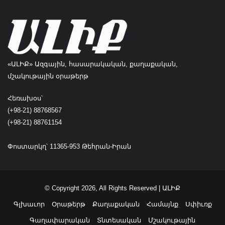
ւ
ի
ն
օ
ժ
ա
ն
«ԱԼԻՔ» Ազգային, հասարակական, քաղաքական,
դ
մշակութային օրաթերթ
ա
կ
Հեռախօս՝
ո
(+98-21) 88768567
ղ
(+98-21) 88761154
«
Ա
կ
Փոստարկղ՝ 11365-953 Թեհրան-Իրան
ո
ւ
ն
ք
© Copyright 2026, All Rights Reserved | ԱԼԻՔ
»
Գլխաւոր
Օրաթերթ
Քաղաքական
Համայնք
Սփիւռք
կ
ե
Գաղափարական
Տնտեսական
Մշակութային