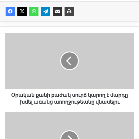
Օ
ր
ա
կ
ա
ն
ք
ա
ն
ի
Օրական քանի բաժակ սուրճ կարող է մարդը
բ
խմել առանց առողջութեանը վնասելու
ա
ժ
Ն
ա
կ
կ
ա
ս
ր