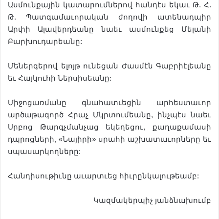
Ասմունքային կատարումներով հանդէս եկաւ Թ. Հ.
Թ. Պատգամաւորական ժողովի ատենադպիր
Արփի Ալավերդեանը նաեւ ասմունքեց Մելանի
Բարխուդարեանը:
Մեներգերով ելոյթ ունեցան Ժասմէն Գաբրիէլեանը
եւ Հայկուհի Ներսիսեանը:
Միջոցառմանը գնահատւեցին արհեստաւոր
արծաթագործ Հրաչ Մկրտումեանը, ինչպէս նաեւ
Սրբոց Թարգչմանչաց եկեղեցու, քաղաքամասի
դպրոցների, «Նայիրի» սրահի աշխատաւորները եւ
սպասարկողները:
Հանդիսութիւնը աւարտւեց հիւրընկալութեամբ:
Կազմակերպիչ յանձնախումբ