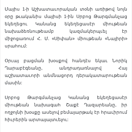
Մայիս 1-ի Աշխատաւորական տօնի առիթով նոյն
օրը թւականիս մայիսի 1-ին Սրբոց Թարգմանչաց
եկեղեցու Կանանց եկեղեցասէր միութեան
նախաձեռնութեամբ կազմակերպւել էր
միջոցառում Հ. Մ. «Սիփան» միութեան «Նայիրի»
սրահում:
Օրւայ բացման խօսքով հանդէս եկաւ Նորիկ
Ղարաբէգեանը, անդրադառնալով Հայ
աշխատաւորի անմնացորդ դերակատարութեան
մասին:
Սրբոց Թարգմանչաց Կանանց եկեղեցասէր
միութեան նախագահ Շաքէ Ղազարեանը, իր
ողջոյնի խօսքը ասելով բեմայարթակ էր հրաւիրում
հիւրերին արտայայտւելու: