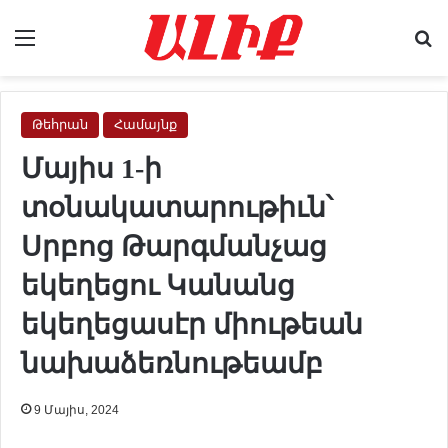
Menu
Se
Թեհրան
Համայնք
Մայիս 1-ի
տօնակատարութիւն՝
Սրբոց Թարգմանչաց
եկեղեցու Կանանց
եկեղեցասէր միութեան
նախաձեռնութեամբ
9 Մայիս, 2024