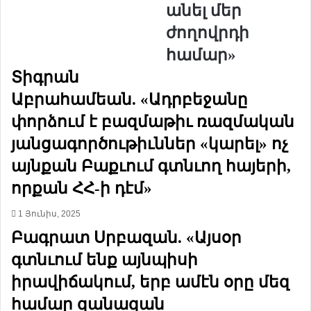
անել մեր
ն
ո
ի
ր
ժողովրդի
հ
Ի
համար»
ա
ս
ն
ր
Տիգրան
դ
ա
Աբրահամեան. «Ադրբեջանը
ի
յ
պ
է
փորձում է բազմաթիւ ռազմական
ո
լ
յանցագործութիւններ «կարել» ոչ
ւ
ի
մ
կ
այնքան Բաքւում գտնւող հայերի,
ը
ա
Հ
ռ
որքան ՀՀ-ի դէմ»
.
ա
Մ
վ
1 Յունիս, 2025
.
ա
Բագրատ Սրբազան. «Այսօր
Մ
ր
գտնւում ենք այնպիսի
.
ո
«
ւ
իրավիճակում, երբ ամէն օրը մեզ
Ն
թ
համար զանազան
ա
ի