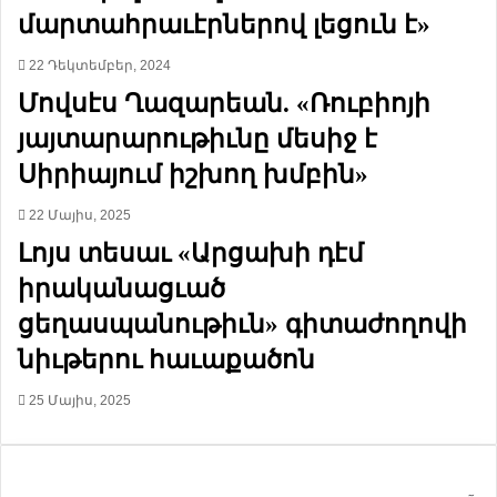
յ
ւ
մարտահրաւէրներով լեցուն է»
ի
ն
ր
ը
22 Դեկտեմբեր, 2024
ի
ո
Մովսէս Ղազարեան. «Ռուբիոյի
»
ր
մ
ո
յայտարարութիւնը մեսիջ է
ի
շ
Սիրիայում իշխող խմբին»
ո
ե
ւ
ց
22 Մայիս, 2025
թ
ճ
ե
ա
Լոյս տեսաւ «Արցախի դէմ
ա
ն
իրականացւած
ն
ա
տ
չ
ցեղասպանութիւն» գիտաժողովի
ղ
ե
նիւթերու հաւաքածոն
ա
լ
յ
ի
25 Մայիս, 2025
ո
մ
ց
տ
ֆ
ա
ո
տ
ւ
ի