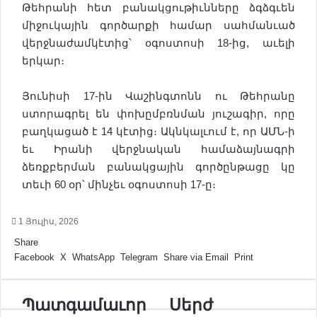
Թեհրանի հետ բանակցութիւնները ձգձգւեն
միջուկային գործարքի համար սահմանւած
վերջնաժամկէտից՝ օգոստոսի 18-ից, աւելի
երկար։
Յունիսի 17-ին Վաշինգտոնն ու Թեհրանը
ստորագրել են փոխըմբռնման յուշագիր, որը
բաղկացած է 14 կէտից։ Ակնկալւում է, որ ԱՄՆ-ի
եւ Իրանի վերջնական համաձայնագրի
ձեռքբերման բանակցային գործընթացը կը
տեւի 60 օր՝ մինչեւ օգոստոսի 17-ը։
1 Յուլիս, 2026
Share
Facebook
X
WhatsApp
Telegram
Share via Email
Print
Պ
Պատգամաւոր
Ս
Սերժ
ա
ե