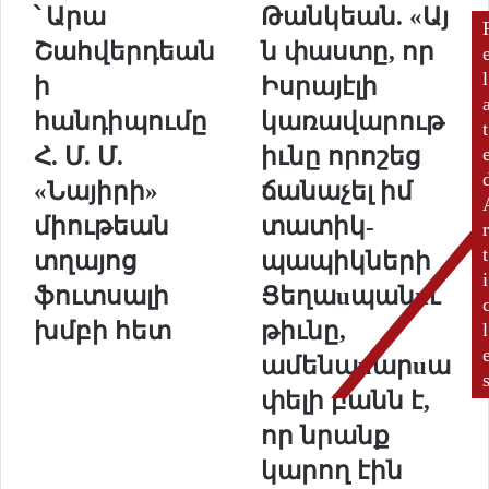
՝ Արա
Թանկեան. «Այ
տ
ր
գ
ժ
Շահվերդեան
ն փաստը, որ
ա
Թ
l
ի
Իսրայէլի
մ
ա
ա
ն
հանդիպումը
կառավարութ
t
ւ
կ
Հ. Մ. Մ.
իւնը որոշեց
ո
ե
ր
ա
«Նայիրի»
ճանաչել իմ
՝
ն
միութեան
տատիկ-
r
Ա
.
ր
t
տղայոց
պապիկների
ա
«
i
ֆուտսալի
Ցեղաuպանnւ
Շ
Ա
ա
յ
խմբի հետ
թիւնը,
l
հ
ն
ամենաuարuա
վ
փ
ե
ա
փելի բանն է,
ր
ս
որ նրանք
դ
տ
ե
ը
կարող էին
ա
,