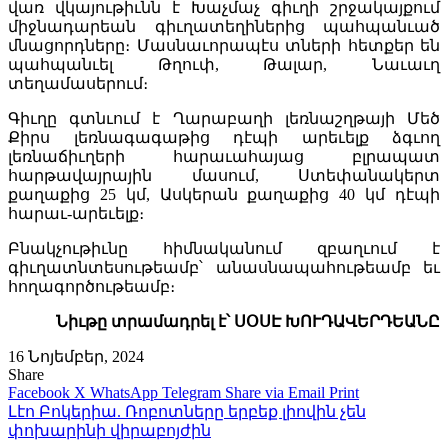
վառ վկայութիւնն է Խաչմաչ գիւղի շրջակայքում
միջնադարեան գիւղատեղիներից պահպանւած
մնացորդները։ Մասնաւորապէս տների հետքեր են
պահպանւել Թղուփ, Թալար, Նաւաւղ
տեղամասերում։
Գիւղը գտնւում է Ղարաբաղի լեռնաշղթայի Մեծ
Քիրս լեռնագագաթից դէպի արեւելք ձգւող
լեռնաճիւղերի հարաւահայաց բլրապատ
հարթավայրային մասում, Ստեփանակերտ
քաղաքից 25 կմ, Ասկերան քաղաքից 40 կմ դէպի
հարաւ-արեւելք։
Բնակչութիւնը հիմնականում զբաղւում է
գիւղատնտեսութեամբ՝ անասնապահութեամբ եւ
հողագործութեամբ։
Նիւթը տրամադրել է՝ ՍՕՍԷ ԽՈՒԴԱՎԵՐԴԵԱՆԸ
16 Նոյեմբեր, 2024
Share
Facebook
X
WhatsApp
Telegram
Share via Email
Print
Լէո Բոկերիա. Ռոբոտները երբեք լիովին չեն
փոխարինի վիրաբոյժին