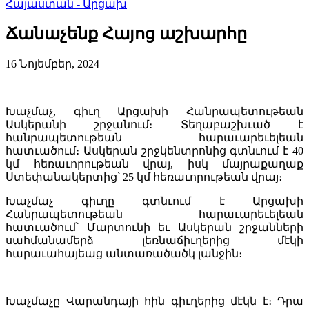
Հայաստան - Արցախ
Ճանաչենք Հայոց աշխարհը
16 Նոյեմբեր, 2024
Խաչմաչ, գիւղ Արցախի Հանրապետութեան
Ասկերանի շրջանում։ Տեղաբաշխւած է
հանրապետութեան հարաւարեւելեան
հատւածում։ Ասկերան շրջկենտրոնից գտնւում է 40
կմ հեռաւորութեան վրայ, իսկ մայրաքաղաք
Ստեփանակերտից՝ 25 կմ հեռաւորութեան վրայ։
Խաչմաչ գիւղը գտնւում է Արցախի
Հանրապետութեան հարաւարեւելեան
հատւածում՝ Մարտունի եւ Ասկերան շրջանների
սահմանամերձ լեռնաճիւղերից մէկի
հարաւահայեաց անտառածածկ լանջին։
Խաչմաչը Վարանդայի հին գիւղերից մէկն է։ Դրա