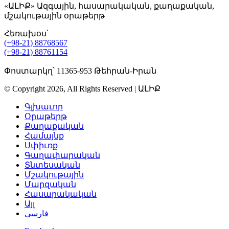
«ԱԼԻՔ» Ազգային, հասարակական, քաղաքական,
մշակութային օրաթերթ
Հեռախօս՝
(+98-21) 88768567
(+98-21) 88761154
Փոստարկղ՝ 11365-953 Թեհրան-Իրան
© Copyright 2026, All Rights Reserved | ԱԼԻՔ
Գլխաւոր
Օրաթերթ
Քաղաքական
Համայնք
Սփիւռք
Գաղափարական
Տնտեսական
Մշակութային
Մարզական
Հասարակական
Այլ
فارسی