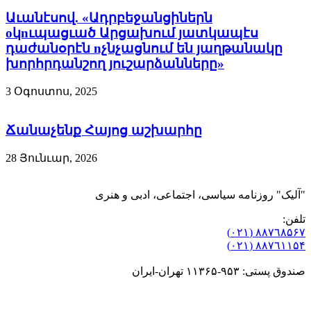
Աւանէսով. «Ադրբեջանցիներն
oկnւպացւած Արցախում յատկապէս
դաժանօրէն nչնչացնում են յաղթանակը
խորհրդանշող յուշարձանները»
3 Օգոստոս, 2025
Ճանաչենք Հայոց աշխարհը
28 Յունւար, 2026
"آلیک" روزنامه سیاسی، اجتماعی، ادبی و هنری
تلفن:
٨۸٧٦٨۵۶۷ (٠٢١)
٨۸٧٦۱۱۵۴ (٠٢١)
صندوق پستی: ۹۵۳-۱۱۳۶۵ تهران-ایران