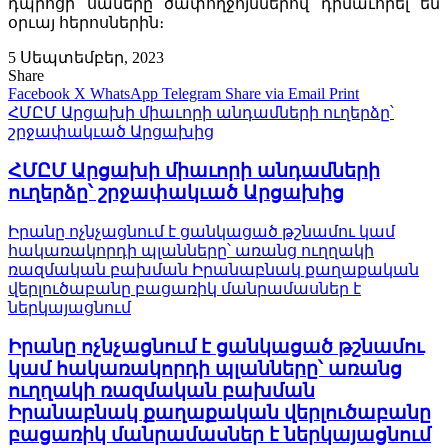
դպրոցի սաները ծափողջոյններով դիմաւորել են
օրւայ հերոսներին։
5 Սեպտեմբեր, 2023
Share
Facebook
X
WhatsApp
Telegram
Share via Email
Print
ՀՄԸՄ Արցախի միաւորի անդամների ուղերձը՝
շրջափակւած Արցախից
ՀՄԸՄ Արցախի միաւորի անդամների
ուղերձը՝ շրջափակւած Արցախից
Իրանը ոչնչացնում է ցանկացած թշնամու կամ
հակառակորդի պլանները՝ առանց ուղղակի
ռազմական բախման Իրանաբնակ քաղաքական
վերլուծաբանը բացառիկ մանրամասներ է
ներկայացնում
Իրանը ոչնչացնում է ցանկացած թշնամու
կամ հակառակորդի պլանները՝ առանց
ուղղակի ռազմական բախման
Իրանաբնակ քաղաքական վերլուծաբանը
բացառիկ մանրամասներ է ներկայացնում