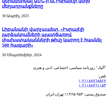
վերաբերեալ ԱՄՆ-ի եւ Իսրայէլի կեղծ
մեղադրանքները
30 Ապրիլ, 2025
Լիբանանի վարչապետ. «Իսրայէլի
յարձակումների պատճառով
փախստականների թիւը կարող է հասնել
500 հազարի»
30 Սեպտեմբեր, 2024
"آلیک" روزنامه سیاسی، اجتماعی، ادبی و هنری
تلفن:
٨۸٧٦٨۵۶۷ (٠٢١)
٨۸٧٦۱۱۵۴ (٠٢١)
صندوق پستی: ۹۵۳-۱۱۳۶۵ تهران-ایران