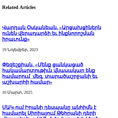
Related Articles
Վարդան Օսկանեան. «Արցախցիներն
ունեն վերադարձի եւ ինքնորոշման
իրաւունք»
19 Նոյեմբեր, 2023
Փեզեշքիան. «Մենք ցանկացած
հակամարտութիւն վնասակար ենք
համարում մեզ, տարածաշրջանի եւ
աշխարհի համար»
10 Մարտ, 2025
ՄԱԿ-ում Իրանի դեսպանը անհիմն է
համարել Սիրիայում Թեհրանի դերի