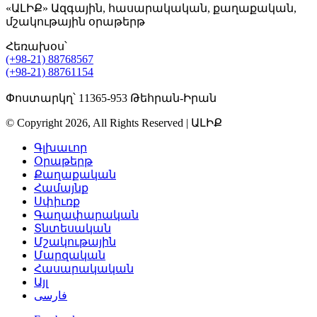
«ԱԼԻՔ» Ազգային, հասարակական, քաղաքական,
մշակութային օրաթերթ
Հեռախօս՝
(+98-21) 88768567
(+98-21) 88761154
Փոստարկղ՝ 11365-953 Թեհրան-Իրան
© Copyright 2026, All Rights Reserved | ԱԼԻՔ
Գլխաւոր
Օրաթերթ
Քաղաքական
Համայնք
Սփիւռք
Գաղափարական
Տնտեսական
Մշակութային
Մարզական
Հասարակական
Այլ
فارسی