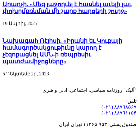
Արաղչի. «Մեզ յաջողւել է հասնել աւելի լաւ
փոխըմբռնման մի շարք հարցերի շուրջ»
19 Ապրիլ, 2025
Նախագահ Ռէյիսի. «Իրանի եւ Կուբայի
համագործակցութիւնը կարող է
չէզոքացնել ԱՄՆ-ի ռեպրեսիւ
պատժամիջոցները»
5 Դեկտեմբեր, 2023
"آلیک" روزنامه سیاسی، اجتماعی، ادبی و هنری
تلفن:
٨۸٧٦٨۵۶۷ (٠٢١)
٨۸٧٦۱۱۵۴ (٠٢١)
صندوق پستی: ۹۵۳-۱۱۳۶۵ تهران-ایران