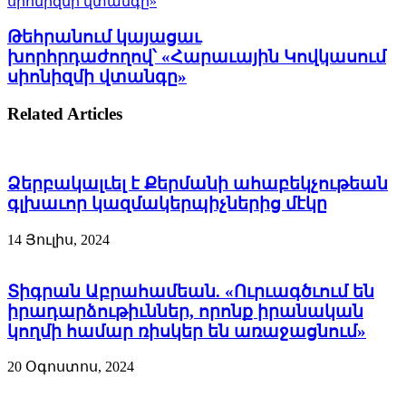
սիոնիզմի վտանգը»
Թեհրանում կայացաւ
խորհրդաժողով՝ «Հարաւային Կովկասում
սիոնիզմի վտանգը»
Related Articles
Ձերբակալւել է Քերմանի ահաբեկչութեան
գլխաւոր կազմակերպիչներից մէկը
14 Յուլիս, 2024
Տիգրան Աբրահամեան. «Ուրւագծւում են
իրադարձութիւններ, որոնք իրանական
կողմի համար ռիսկեր են առաջացնում»
20 Օգոստոս, 2024