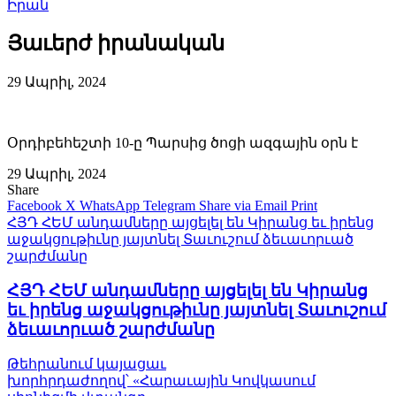
Իրան
Յաւերժ իրանական
29 Ապրիլ, 2024
Օրդիբեհեշտի 10-ը Պարսից ծոցի ազգային օրն է
29 Ապրիլ, 2024
Share
Facebook
X
WhatsApp
Telegram
Share via Email
Print
ՀՅԴ ՀԵՄ անդամները այցելել են Կիրանց եւ իրենց
աջակցութիւնը յայտնել Տաւուշում ձեւաւորւած
շարժմանը
ՀՅԴ ՀԵՄ անդամները այցելել են Կիրանց
եւ իրենց աջակցութիւնը յայտնել Տաւուշում
ձեւաւորւած շարժմանը
Թեհրանում կայացաւ
խորհրդաժողով՝ «Հարաւային Կովկասում