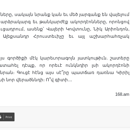
րը, սակայն նրանք կան եւ մեծ յարգանք են վայելում
 բարձրակարգ եւ թանկարժէք ակորդէոնները, որոնցով
ւցադրում, ասենք՝ Վալերի Կովտունը, Նիկ Արիոնդոն,
, Ալեքսանդր Հրուստեւիչը եւ այլ աշխարհահռչակ
յս գործիքի մէկ կարեւորագոյն յատկութիւն. շատերը
ատահել դէպք, որ որեւէ ունկնդիր լսի ակորդէոնի
նրան։ Գուցէ հէնց այս սէ՞րը պատճառ դառնա Կիրիլ
ի նոր վերածննդի։ Ո՞վ գիտի…
168.am
Print