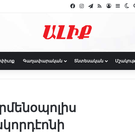
Facebook
Instagram
Telegram
RSS
Log In
Sideba
Sw
փիւռք
Գաղափարական
Տնտեսական
Մշակութ
րմենօպոլիս
ակորդէոնի