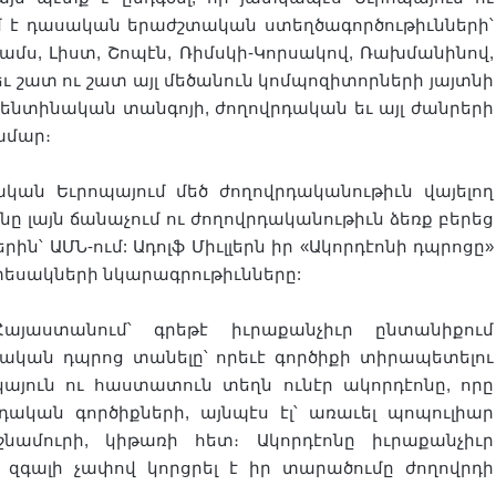
մ է դասական երաժշտական ստեղծագործութիւնների՝
րամս, Լիստ, Շոպէն, Ռիմսկի-Կորսակով, Ռախմանինով,
 շատ ու շատ այլ մեծանուն կոմպոզիտորների յայտնի
արգենտինական տանգոյի, ժողովրդական եւ այլ ժանրերի
ամար։
ական Եւրոպայում մեծ ժողովրդականութիւն վայելող
նը լայն ճանաչում ու ժողովրդականութիւն ձեռք բերեց
ին՝ ԱՄՆ-ում: Ադոլֆ Միւլլերն իր «Ակորդէոնի դպրոցը»
տեսակների նկարագրութիւնները:
յաստանում՝ գրեթէ իւրաքանչիւր ընտանիքում
կան դպրոց տանելը՝ որեւէ գործիքի տիրապետելու
կայուն ու հաստատուն տեղն ունէր ակորդէոնը, որը
դական գործիքների, այնպէս էլ՝ առաւել պոպուլիար
նամուրի, կիթառի հետ։ Ակորդէոնը իւրաքանչիւր
 զգալի չափով կորցրել է իր տարածումը ժողովրդի