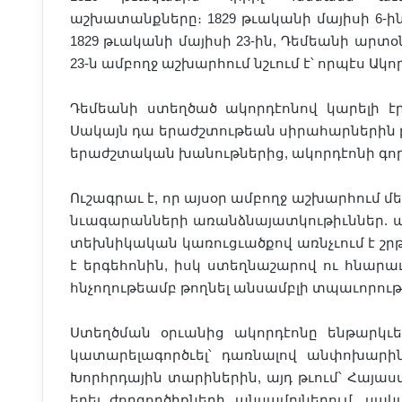
աշխատանքները։ 1829 թւականի մայիսի 6-ին
1829 թւականի մայիսի 23-ին, Դեմեանի արտօ
23-ն ամբողջ աշխարհում նշւում է՝ որպէս Ակո
Դեմեանի ստեղծած ակորդէոնով կարելի էր
Սակայն դա երաժշտութեան սիրահարներին 
երաժշտական խանութներից, ակորդէոնի գո
Ուշագրաւ է, որ այսօր ամբողջ աշխարհում 
նւագարանների առանձնայատկութիւններ. ար
տեխնիկական կառուցւածքով առնչւում է շրթ
է երգեհոնին, իսկ ստեղնաշարով ու հնարաւ
հնչողութեամբ թողնել անսամբլի տպաւորութ
Ստեղծման օրւանից ակորդէոնը ենթարկւե
կատարելագործւել՝ դառնալով անփոխարի
Խորհրդային տարիներին, այդ թւում՝ Հայաս
եղել ժողգործիքների անսամբլներում, սակ