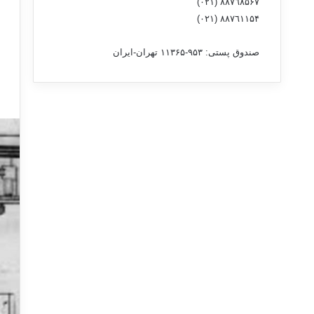
٨۸٧٦٨۵۶۷ (٠٢١)
٨۸٧٦۱۱۵۴ (٠٢١)
صندوق پستی: ۹۵۳-۱۱۳۶۵ تهران-ایران