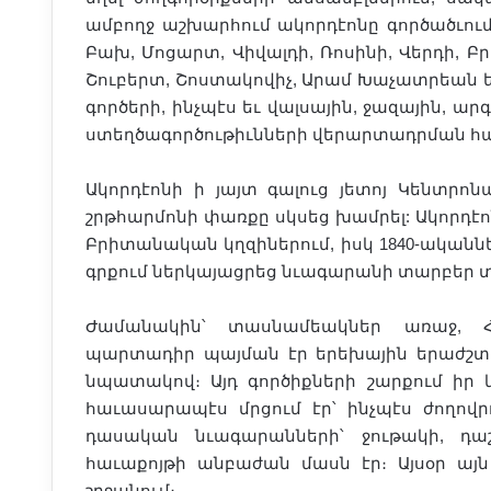
ամբողջ աշխարհում ակորդէոնը գործածւու
Բախ, Մոցարտ, Վիվալդի, Ռոսինի, Վերդի, Բ
Շուբերտ, Շոստակովիչ, Արամ Խաչատրեան եւ
գործերի, ինչպէս եւ վալսային, ջազային, 
ստեղծագործութիւնների վերարտադրման հ
Ակորդէոնի ի յայտ գալուց յետոյ Կենտրոն
շրթհարմոնի փառքը սկսեց խամրել: Ակորդէո
Բրիտանական կղզիներում, իսկ 1840-ականներ
գրքում ներկայացրեց նւագարանի տարբեր 
Ժամանակին՝ տասնամեակներ առաջ, Հա
պարտադիր պայման էր երեխային երաժշտա
նպատակով։ Այդ գործիքների շարքում իր 
հաւասարապէս մրցում էր՝ ինչպէս ժողովր
դասական նւագարանների՝ ջութակի, դաշ
հաւաքոյթի անբաժան մասն էր։ Այսօր այն
շրջանում։