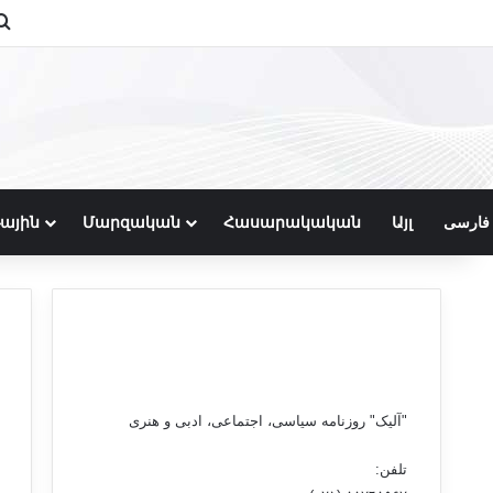
r
itch skin
Search for
ային
Մարզական
Հասարակական
Այլ
فارسی
"آلیک" روزنامه سیاسی، اجتماعی، ادبی و هنری
تلفن: