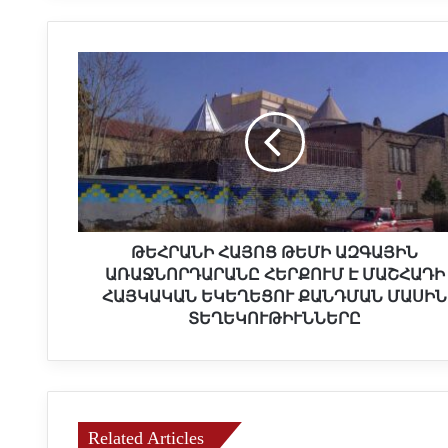
Թ
Ե
Հ
Ր
Ա
Ն
Ի
Հ
Ա
Յ
ԹԵՀՐԱՆԻ ՀԱՅՈՑ ԹԵՄԻ ԱԶԳԱՅԻՆ
Ո
ԱՌԱՋՆՈՐԴԱՐԱՆԸ ՀԵՐՔՈՒՄ Է ՄԱՇՀԱԴԻ
Ց
ՀԱՅԿԱԿԱՆ ԵԿԵՂԵՑՈՒ ՔԱՆԴՄԱՆ ՄԱՍԻՆ
Թ
ՏԵՂԵԿՈՒԹԻՒՆՆԵՐԸ
Ե
Մ
Ի
Ա
Զ
Related Articles
Գ