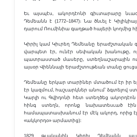
Եւ այսպէս, ակորդէոնի գիւտարարը նւ
Դեմեանն է (1772–1847)։ Նա ծնւել է Կիլիկ
դարում Ռումինիա գաղթած հայերի կողմից հի
Կիրիլ կամ Կիւրեղ Դեմեանը երաժշտական 
վարպետ էր, ունէր սեփական խանութը, 
պատրաստած մասերը, ստեղնաշարային ու
այսօր Վիեննայի Երաժշտութեան տանը ցուց
Դեմեանը երկար տարիներ մտածում էր իր ե
էր կազմում, հաշւարկներ անում՝ ձգտելով ս
Կարլի ու Գվիդոնի հետ ստեղծեց ակորդէո
հինգ ստեղն, որոնք նախատեսւած էի
համապատասխանում էր մէկ ակորդ, որից էլ
«ակկորդօ» արմատից):
1829 թւականին Կիրիլ Դեմեանն ա