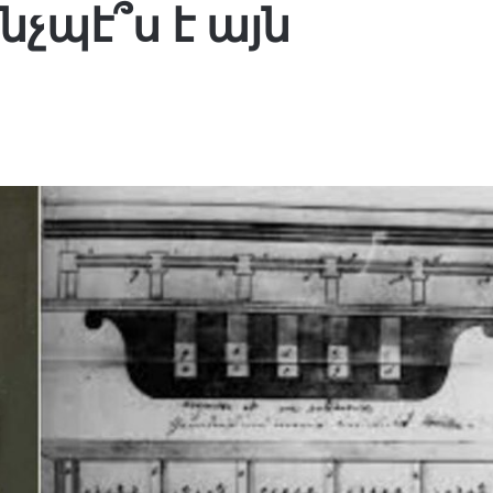
նչպէ՞ս է այն