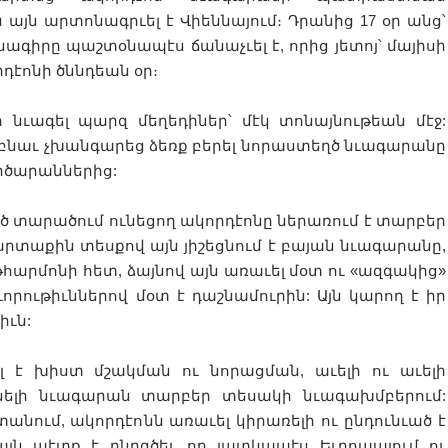
 այն արտոնագրւել է Վիեննայում։ Դրանից 17 օր անց՝
նագիրը պաշտօնապէս ճանաչւել է, որից յետոյ՝ մայիսի
րդէոնի ծննդեան օր։
 նւագել պարզ մեղեդիներ՝ մէկ տոնայնութեան մէջ:
բնաւ չխանգարեց ձեռք բերել նորաստեղծ նւագարանը
րծարաններից:
մեծ տարածում ունեցող ակորդէոնը ներառում է տարբեր
տաքին տեսքով այն յիշեցնում է բայան նւագարանը,
հարմոնի հետ, ձայնով այն առաւել մօտ ու «ազգակից»
որութիւններով մօտ է դաշնամուրին: Այն կարող է իր
իւն:
լ է խիստ մշակման ու նորացման, աւելի ու աւելի
նելի նւագարան տարբեր տեսակի նւագախմբերում:
տանում, ակորդէոնն առաւել կիրառելի ու ընդունւած է
այն պէտք է ընդգծել, որ յատկապէս Եւրոպայում ու