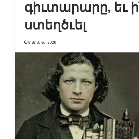
գիւտարարը, եւ ի
ստեղծւել
8 Յունիս, 2026