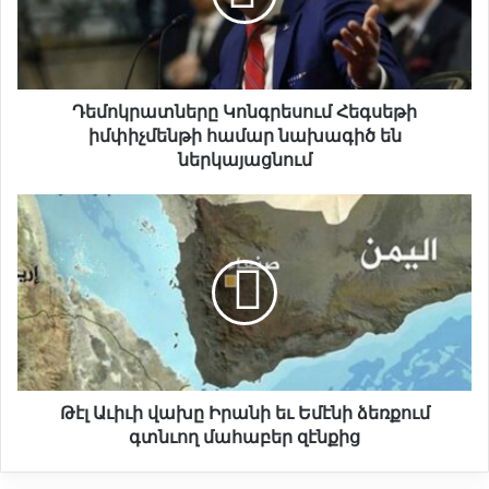
ր
ա
տ
ն
ե
Դեմոկրատները Կոնգրեսում Հեգսեթի
ր
իմփիչմենթի համար նախագիծ են
ը
ներկայացնում
Կ
ո
Թ
ն
է
գ
լ
ր
Ա
ե
ւ
ս
ի
ո
ւ
ւ
ի
մ
վ
Հ
ա
Թէլ Աւիւի վախը Իրանի եւ Եմէնի ձեռքում
ե
խ
գտնւող մահաբեր զէնքից
գ
ը
ս
Ի