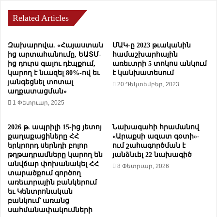
ե
ր
թ
ա
Related Articles
ի
ն
ի
ի
Զախարովա. «Հայաստան
ՄԱԿ-ը 2023 թւականին
մ
ե
ից արտահանումը, ԵԱՏՄ-
համաշխարհային
փ
ւ
ից դուրս գալու դէպքում,
առեւտրի 5 տոկոս անկում
ի
Ե
կարող է նւազել 80%-ով եւ
է կանխատեսում
չ
մ
յանգեցնել տոտալ
20 Դեկտեմբեր, 2023
մ
է
աղքատացման»
ե
ն
1 Փետրւար, 2025
ն
ի
թ
ձ
ի
2026 թ. ապրիլի 15-ից յետոյ
Նախագահի հրամանով
ե
քաղաքացիները ՀՀ
«Արաքսի ազատ գօտի»-
հ
ռ
երկրորդ սերնդի բոլոր
ում շահագործման է
ա
ք
թղթադրամները կարող են
յանձնւել 22 նախագիծ
մ
ո
անվճար փոխանակել ՀՀ
8 Փետրւար, 2026
ա
ւ
տարածքում գործող
ր
մ
առեւտրային բանկերում
ն
գ
եւ Կենտրոնական
ա
տ
բանկում՝ առանց
խ
ն
սահմանափակումների