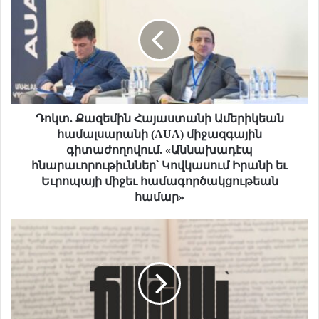
կ
տ
.
Ք
ա
զ
ե
մ
Դոկտ. Քազեմին Հայաստանի Ամերիկեան
ի
համալսարանի (AUA) միջազգային
ն
գիտաժողովում. «Աննախադէպ
Հ
հնարաւորութիւններ՝ Կովկասում Իրանի եւ
ա
Եւրոպայի միջեւ համագործակցութեան
յ
համար»
ա
ս
Ճ
տ
ա
ա
շ
ն
ա
ի
կ
Ա
՝
մ
Թ