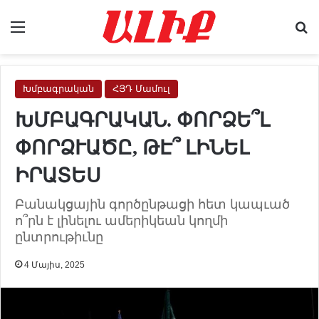
Menu
Se
Խմբագրական
ՀՅԴ Մամուլ
ԽՄԲԱԳՐԱԿԱՆ. ՓՈՐՁԵ՞Լ
ՓՈՐՁՒԱԾԸ, ԹԷ՞ ԼԻՆԵԼ
ԻՐԱՏԵՍ
Բանակցային գործընթացի հետ կապւած
ո՞րն է լինելու ամերիկեան կողմի
ընտրութիւնը
4 Մայիս, 2025