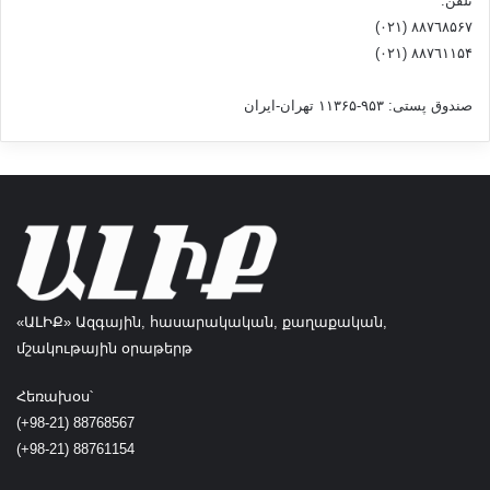
تلفن:
ւ
٨۸٧٦٨۵۶۷ (٠٢١)
մ
٨۸٧٦۱۱۵۴ (٠٢١)
.
صندوق پستی: ۹۵۳-۱۱۳۶۵ تهران-ایران
«
Ա
ն
ն
ա
խ
ա
դ
է
պ
«ԱԼԻՔ» Ազգային, հասարակական, քաղաքական,
հ
մշակութային օրաթերթ
ն
ա
Հեռախօս՝
ր
(+98-21) 88768567
ա
(+98-21) 88761154
ւ
ո