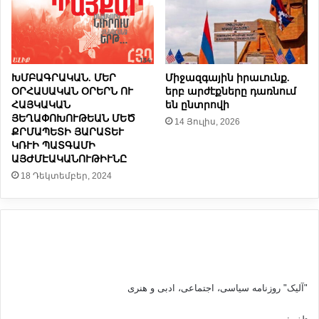
A
.
)
)
մ
ի
ջ
ա
ԽՄԲԱԳՐԱԿԱՆ. ՄԵՐ
Միջազգային իրաւունք.
ՕՐՀԱՍԱԿԱՆ ՕՐԵՐՆ ՈՒ
երբ արժէքները դառնում
զ
ՀԱՅԿԱԿԱՆ
են ընտրովի
գ
ՅԵՂԱՓՈԽՈՒԹԵԱՆ ՄԵԾ
14 Յուլիս, 2026
ա
ՔՐՄԱՊԵՏԻ ՅԱՐԱՏԵՒ
յ
ԿՌՒԻ ՊԱՏԳԱՄԻ
ի
ԱՅԺՄԷԱԿԱՆՈՒԹԻՒՆԸ
ն
18 Դեկտեմբեր, 2024
գ
ի
տ
ա
ժ
ո
ղ
ո
"آلیک" روزنامه سیاسی، اجتماعی، ادبی و هنری
վ
ո