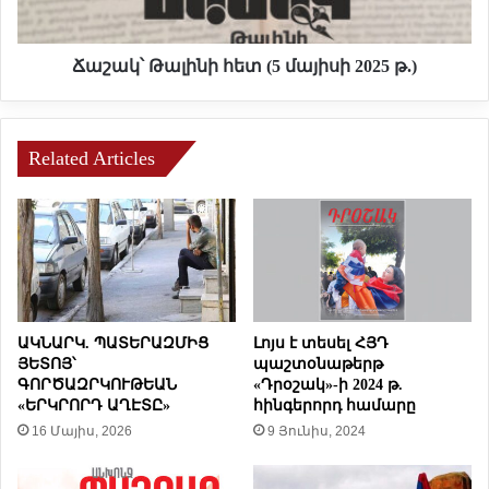
ե
ա
ր
լ
ի
ի
Ճաշակ՝ Թալինի հետ (5 մայիսի 2025 թ.)
կ
ն
ե
ի
ա
հ
ն
Related Articles
ե
հ
տ
ա
(
մ
5
ա
մ
լ
ա
ս
յ
ա
ի
ր
ս
ԱԿՆԱՐԿ. ՊԱՏԵՐԱԶՄԻՑ
Լոյս է տեսել ՀՅԴ
ա
ի
ՅԵՏՈՅ՝
պաշտօնաթերթ
ն
ԳՈՐԾԱԶՐԿՈՒԹԵԱՆ
«Դրօշակ»-ի 2024 թ.
2
ի
«ԵՐԿՐՈՐԴ ԱՂԷՏԸ»
հինգերորդ համարը
0
(
16 Մայիս, 2026
9 Յունիս, 2024
2
A
5
U
թ