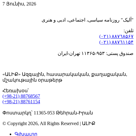
7 Յունիս, 2026
"آلیک" روزنامه سیاسی، اجتماعی، ادبی و هنری
تلفن:
٨۸٧٦٨۵۶۷ (٠٢١)
٨۸٧٦۱۱۵۴ (٠٢١)
صندوق پستی: ۹۵۳-۱۱۳۶۵ تهران-ایران
«ԱԼԻՔ» Ազգային, հասարակական, քաղաքական,
մշակութային օրաթերթ
Հեռախօս՝
(+98-21) 88768567
(+98-21) 88761154
Փոստարկղ՝ 11365-953 Թեհրան-Իրան
© Copyright 2026, All Rights Reserved | ԱԼԻՔ
Գլխաւոր