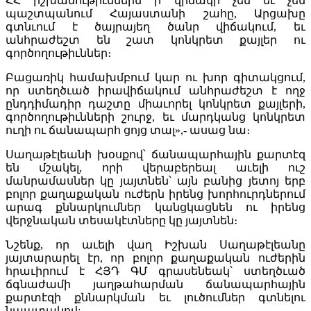
ՀՀ իշխանութիւններն ի վիճակի չեն եւ չեն
պաշտպանում Հայաստանի շահը, Արցախը
գտնւում է ծայրայեղ ծանր վիճակում, եւ
անհրաժեշտ են շատ կոնկրետ քայլեր ու
գործողութիւններ։
Բացառիկ համախմբում կար ու խոր գիտակցում,
որ ստեղծւած իրավիճակում անհրաժեշտ է ողջ
ընդդիմադիր դաշտը միաւորել կոնկրետ քայլերի,
գործողութիւնների շուրջ, եւ մարդկանց կոնկրետ
ուղի ու ճանապարհ ցոյց տալ»,- ասաց նա։
Սաղաթէլեանի խօսքով՝ ճանապարհային քարտէզ
են մշակել, որի վերաբերեալ աւելի ուշ
մանրամասներ կը յայտնեն՝ այն բանից յետոյ երբ
բոլոր քաղաքական ուժերն իրենց խորհուրդներում
արագ քննարկումներ կանցկացնեն ու իրենց
վերջնական տեսակէտները կը յայտնեն։
Նշենք, որ աւելի վաղ Իշխան Սաղաթէլեանը
յայտարարել էր, որ բոլոր քաղաքական ուժերին
հրաւիրում է ՀՅԴ ԳՄ գրասենեակ՝ ստեղծւած
ճգնաժամի յաղթահարման ճանապարհային
քարտէզի քննարկման եւ լուծումներ գտնելու
նպատակով: