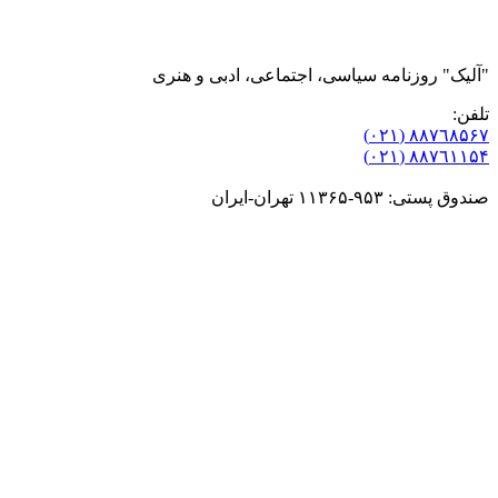
"آلیک" روزنامه سیاسی، اجتماعی، ادبی و هنری
تلفن:
٨۸٧٦٨۵۶۷ (٠٢١)
٨۸٧٦۱۱۵۴ (٠٢١)
صندوق پستی: ۹۵۳-۱۱۳۶۵ تهران-ایران