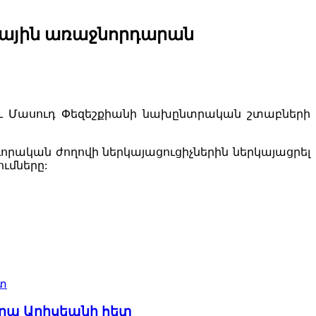
զգային առաջնորդարան
իի եւ Մասուդ Փեզեշքիանի նախընտրական շտաբների
րական ժողովի ներկայացուցիչներին ներկայացրել
ումները:
տ
որա Արիսեանի հետ