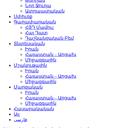
Թեհրան
Նոր Ջուղա
Ատրպատական
Սփիւռք
Գաղափարական
ՀՅԴ Մամուլ
Հայ Դատ
Դաշնակցական Բեմ
Տնտեսական
Իրան
Հայաստան – Արցախ
Միջազգային
Մշակութային
Իրան
Հայաստան – Արցախ
Միջազգային
Մարզական
Իրան
Հայաստան – Արցախ
Միջազգային
Հասարակական
Այլ
فارسی