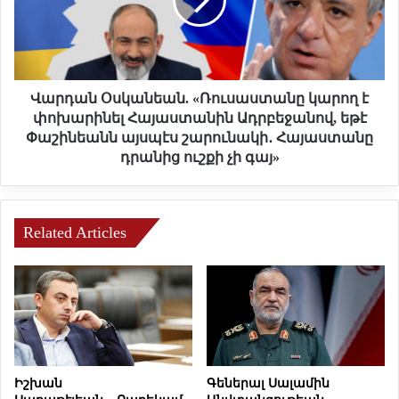
ն
ա
ի
ն
շ
Օ
տ
ս
ա
կ
բ
ա
Վարդան Օսկանեան. «Ռուսաստանը կարող է
ն
ն
փոխարինել Հայաստանին Ադրբեջանով, եթէ
ե
ե
Փաշինեանն այսպէս շարունակի․ Հայաստանը
ր
ա
դրանից ուշքի չի գայ»
ի
ն
ն
.
ե
ր
«
Related Articles
կ
Ռ
ա
ո
յ
ւ
ա
ս
ց
ա
ո
ս
ւ
տ
ց
ա
Իշխան
Գեներալ Սալամին
ի
ն