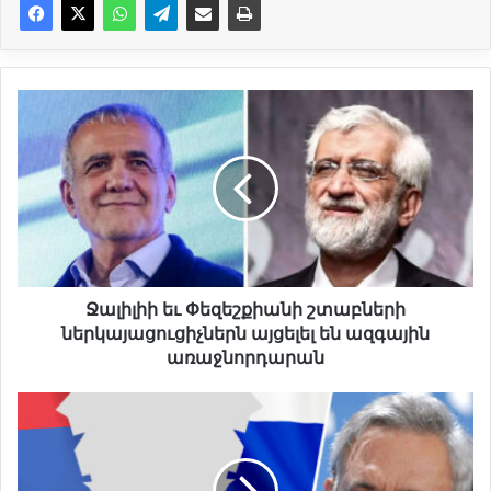
Ջ
ա
լ
ի
լ
ի
ի
ե
ւ
Փ
Ջալիլիի եւ Փեզեշքիանի շտաբների
ե
ներկայացուցիչներն այցելել են ազգային
զ
առաջնորդարան
ե
շ
Վ
ք
ա
ի
ր
ա
դ