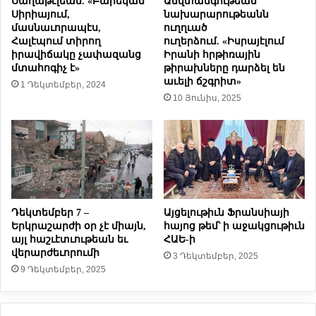
Սաղաթէլեան. «Բարեկամ
Անվտանգութեան
չ
ը
Սիրիայում,
նախարարութեանն
ն
մասնաւորապէս,
ուղղւած
կ
ե
Հալէպում տիրող
ուղերձում. «Իսրայէլում
ա
իրավիճակը չափազանց
Իրանի հրթիռային
ր
ր
մտահոգիչ է»
թիրախները դարձել են
ն
ո
աւելի ճշգրիտ»
1 Դեկտեմբեր, 2024
ա
ղ
10 Յունիս, 2025
յ
է
ց
փ
ե
ո
լ
խ
ե
ա
լ
ր
ե
ի
ն
ն
Դեկտեմբեր 7 –
Այցելութիւն Ֆրանսիայի
ա
ե
Երկրաշարժի օր չէ միայն,
հայոց թեմ՝ ի աջակցութիւն
զ
լ
այլ հաշւէտւութեան եւ
ՀԱԵ-ի
գ
Հ
վերարժեւորումի
3 Դեկտեմբեր, 2025
ա
ա
9 Դեկտեմբեր, 2025
յ
յ
ի
ա
ն
ս