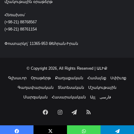
շ
մշակութային օրաթերթ
ի
ն
Հեռախօս՝
ե
(+98-21) 88768567
ա
(+98-21) 88761154
ն
ն
Փոստարկղ՝ 11365-953 Թեհրան-Իրան
ա
յ
ս
պ
© Copyright 2026, All Rights Reserved | ԱԼԻՔ
է
ս
Գլխաւոր
Օրաթերթ
Քաղաքական
Համայնք
Սփիւռք
շ
Գաղափարական
Տնտեսական
Մշակութային
ա
ր
Մարզական
Հասարակական
Այլ
فارسی
ո
ւ
Facebook
Instagram
Telegram
RSS
ն
ա
կ
ի