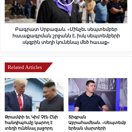
ա
տ
խ
Ս
ա
ր
գ
բ
ա
ա
Բագրատ Սրբազան. «Մինչեւ սեպտեմբեր
հ
զ
հաւաքագրման շրջանն է, իսկ սեպտեմբերի
ա
ա
սկզբին տեղի կունենայ մեծ հաւաք»
կ
ն
ա
.
ն
«
մ
Մ
Related Articles
ր
ի
ց
ն
ա
չ
պ
ե
ա
ւ
յ
ս
ք
ե
ա
պ
Թրամփի եւ Կիմ Չէն Ընի
Տիգրան
ր
տ
հանդիպումը կարող է
Աբրահամեան. «Սեպտեմբ
ի
ե
տեղի ունենալ յաջորդ
երեան մարտերի