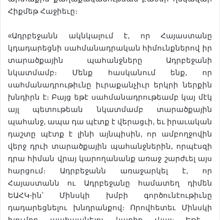
Հիքմեթ Հաջիեւը։
«Ադրբեջանն ակնկալում է, որ Հայաստանը
կդադարեցնի սահմանադրական հիմունքներով իր
տարածքային պահանջները Ադրբեջանի
նկատմամբ։ Մենք հասկանում ենք, որ
սահմանադրութիւնը իւրաքանչիւր երկրի ներքին
խնդիրն է։ Բայց եթէ սահմանադրութեամբ կայ մէկ
այլ պետութեան նկատմամբ տարածքային
պահանջ, ապա դա պէտք է վերացւի, եւ իրաւական
դաշտը պէտք է լինի այնպիսին, որ ամբողջովին
վերջ դրւի տարածքային պահանջներին, որպէսզի
դրա հիման վրայ կարողանանք առաջ շարժւել այս
հարցում։ Ադրբեջանն առաջարկել է, որ
Հայաստանն ու Ադրբեջանը համատեղ դիմեն
ԵԱՀԿ-ին՝ Մինսկի խմբի գործունէութիւնը
դադարեցնելու խնդրանքով։ Որովհետեւ Մինսկի
խումբը պահպանելու կարիք չկայ։ Եթէ ​​