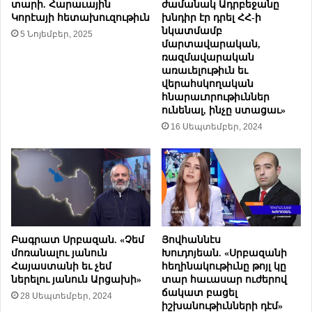
ց
տարի. Հարաւային
ժամանակ Ադրբեջանը
մ
Կորէայի հետախուզութիւն
խնդիր էր դրել ՀՀ-ի
Բ
բ
նկատմամբ
ա
5 Նոյեմբեր, 2025
ե
մարտավարական,
յ
ր
ռազմավարական
դ
հ
առաւելութիւն եւ
է
ա
վերահսկողական
ն
ւ
հնարաւորութիւններ
ի
ա
ունենալ, ինչը ստացաւ»
դ
ք
16 Սեպտեմբեր, 2024
ո
ա
ւ
գ
ր
ր
ս
մ
գ
ա
ա
ն
լ
շ
ո
ր
Բագրատ Սրբազան. «Չեմ
Յովհաննէս
ւ
մոռանալու յանուն
Խուդոյեան. «Սրբազանի
ջ
մ
Հայաստանի եւ չեմ
հեղինակութիւնը թոյլ կը
ա
ներելու յանուն Արցախի»
տար հաւասար ուժերով
ա
ն
ճակատ բացել
ս
28 Սեպտեմբեր, 2024
ն
իշխանութիւնների դէմ»
ի