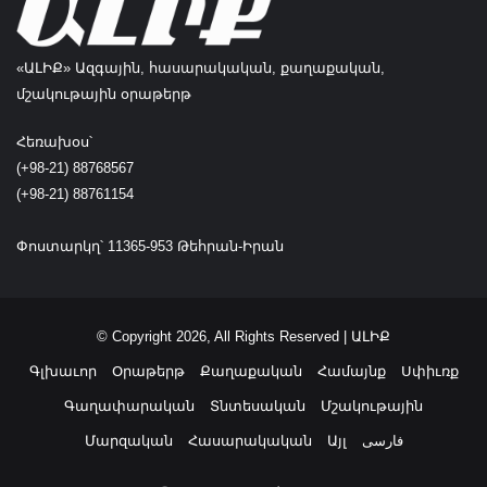
ե
ղ
ի
«ԱԼԻՔ» Ազգային, հասարակական, քաղաքական,
կ
մշակութային օրաթերթ
ո
ւ
Հեռախօս՝
ն
(+98-21) 88768567
ե
(+98-21) 88761154
ն
ա
յ
Փոստարկղ՝ 11365-953 Թեհրան-Իրան
մ
ե
ծ
հ
© Copyright 2026, All Rights Reserved | ԱԼԻՔ
ա
Գլխաւոր
Օրաթերթ
Քաղաքական
Համայնք
Սփիւռք
ւ
ա
Գաղափարական
Տնտեսական
Մշակութային
ք
Մարզական
Հասարակական
Այլ
فارسی
»