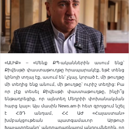
«ԱԼԻՔ» – «Մենք ՔՊ-ականներին ասում ենք՝
Քիվեսթի փաստաթուղթը հրապարակէք, եթէ տենց
կինոյի տղայ էք, ասում են՝ չկայ, կորած է, մի թուղթը
մի տեղից ենք անում, մի թուղթը՝ ուրիշ տեղից: Բա
որ չէք տեսել Քիվեսթի փաստաթուղթը, ինչի՞ց
ենթադրեցիք, որ այնտեղ Մեղրիի փոխանակման
հարց կայ»։ Այս մասին News.am-ի հետ զրոյցում նշել
է ՀՅԴ անդամ, ՀՀ ԱԺ «Հայաստան»
խմբակցութեան պատգամաւոր Արթուր
Խաչատրեանը՝ անդրադառնալով պնդումներին, որ