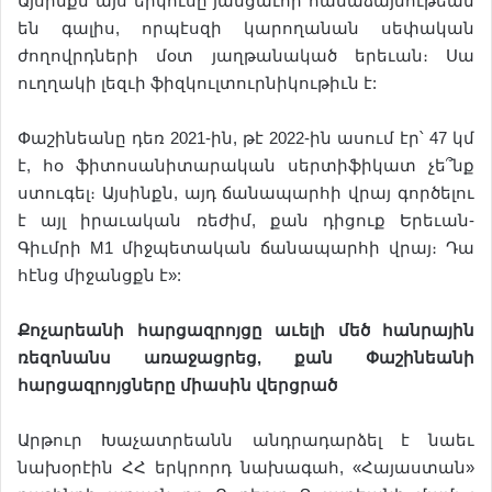
Այսինքն այս երկուսը յանցաւոր համաձայնութեան
են գալիս, որպէսզի կարողանան սեփական
ժողովրդների մօտ յաղթանակած երեւան։ Սա
ուղղակի լեզւի ֆիզկուլտուրնիկութիւն է:
Փաշինեանը դեռ 2021-ին, թէ 2022-ին ասում էր՝ 47 կմ
է, հօ ֆիտոսանիտարական սերտիֆիկատ չե՞նք
ստուգել։ Այսինքն, այդ ճանապարհի վրայ գործելու
է այլ իրաւական ռեժիմ, քան դիցուք Երեւան-
Գիւմրի M1 միջպետական ճանապարհի վրայ։ Դա
հէնց միջանցքն է»:
Քոչարեանի հարցազրոյցը աւելի մեծ հանրային
ռեզոնանս առաջացրեց, քան Փաշինեանի
հարցազրոյցները միասին վերցրած
Արթուր Խաչատրեանն անդրադարձել է նաեւ
նախօրէին ՀՀ երկրորդ նախագահ, «Հայաստան»