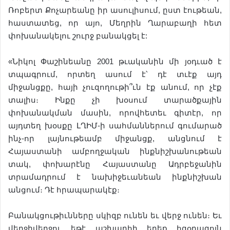
Ռոբերտ Քոչարեանը իր ասուլիսում, ըստ էութեան,
հաստատեց, որ այո, Մեղրին Ղարաբաղի հետ
փոխանակելու շուրջ բանակցել է:
«Նիկոլ Փաշինեանը 2001 թւականին մի յօդւած է
տպագրում, որտեղ ասում է՝ դէ տւէք այդ
միջանցքը, հայի չուզողութի՞ւն էք անում, որ չէք
տալիս։ Ինքը չի խօսում տարածքային
փոխանակման մասին, որովհետեւ գիտէր, որ
այդտեղ խօսքը ԼՂԻՄ-ի սահմաններում գումարած
ինչ-որ լայնութեամբ միջանցք, անցնում է
Հայաստանի ամբողջական ինքնիշխանութեան
տակ, փոխարէնը Հայաստանը Ադրբեջանին
տրամադրում է նախիջեւանեան ինքնիշխան
անցում։ Դէ հրապարակէք։
Բանակցութիւնները սկիզբ ունեն եւ վերջ ունեն։ Եւ
վերջիվերջոյ, եթէ աշխարհի երեք հզօրագոյն