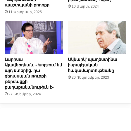
պաշտպանի բողոքը
ո
ա
10 Մարտ, 2024
վ
11 Փետրւար, 2025
ն
Ա
մ
Մ
է
Ն
ջ
յ
է
ի
»
մ
ա
Լարիսա
Ակնարկ՝ պաղեստինա-
ր
Ալավերդեան. «Խորշում եմ
իսրայէլական
ծ
այդ ստերից. դա
հակամարտութեանը
ր
ցեղասպան թուրքի
20 Դեկտեմբեր, 2023
ա
թերմացքի
գ
քաղաքականութիւն է»
ի
27 Նոյեմբեր, 2024
ր
ը
ո
չ
մ
ի