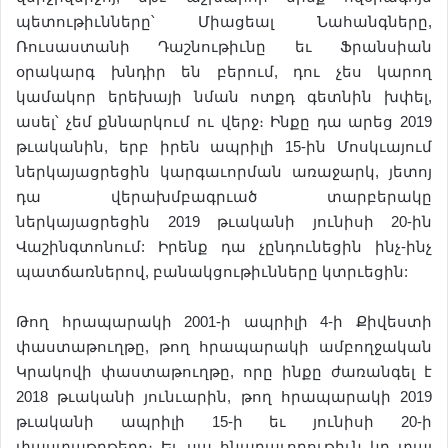
պետութիւնները՝ Միացեալ Նահանգները,
Ռուսաստանի Դաշնութիւնը եւ Ֆրանսիան
օրակարգ խնդիր են բերում, դու չես կարող
կամակոր երեխայի նման ոտքդ գետնին խփել,
ասել՝ չեմ քննարկում ու վերջ։ Ինքը դա արեց 2019
թւականին, երբ իրեն ապրիլի 15-ին Մոսկւայում
ներկայացրեցին կարգաւորման առաջարկ, յետոյ
դա վերախմբագրւած տարբերակը
ներկայացրեցին 2019 թւականի յունիսի 20-ին
Վաշինգտոնում: Իրենք դա չընդունեցին ինչ-ինչ
պատճառներով, բանակցութիւնները կտրւեցին:
Թող հրապարակի 2001-ի ապրիլի 4-ի Քիվեստի
փաստաթուղթը, թող հրապարակի ամբողջական
Կրակովի փաստաթուղթը, որը ինքը ժառանգել է
2018 թւականի յունւարին, թող հրապարակի 2019
թւականի ապրիլի 15-ի եւ յունիսի 20-ի
փաստաթղթերը։ Եւ սա հնարաւորութիւն կը տայ