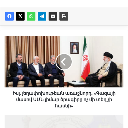
Ի
ս
լ
.
յ
ե
ղ
ա
փ
ո
Իսլ. յեղափոխութեան առաջնորդ. «Գազայի
խ
մասով ԱՄՆ յիմար ծրագիրը ոչ մի տեղ չի
ո
հասնի»
ւ
թ
«
ե
Հ