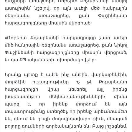
դաշինքի առաջնորդ Ռոբերտ Քոչարեանի մամլոյ
ասուլիսին՝ նշելով, որ այն աւելի մեծ հանրային
ռեզոնանս առաջացրեց, քան Փաշինեանի
հարցազրոյցները միասին վերցրած:
«Ռոբերտ Քոչարեանի հարցազրոյցը շատ աւելի
մեծ հանրային ռեզոնանս առաջացրեց, քան Նիկոլ
Փաշինեանի հարցազրոյցները միասին վերցրած,
եւ դա ՔՊ-ականների ախորժակով չէր:
Նրանք պէտք է ամէն ինչ անէին, վարկաբեկէին,
փորձէին ուշադրութիւնը ոչ թէ Քոչարեանի
հարցազրոյցի վրայ սեւեռել, այլ իրենց
խառնափնթոր մեկնաբանութիւնների։ Հիմա
պարզ է, որ իրենք փորձում են այն
տպաւորութիւնը ստեղծել, որ իրենք արեւմտամէտ
են, գնում են դէպի ժողովրդավարութիւն, մնացած
բոլորը ռուսների գործակալներն են։ Բայց յիշեցնեմ,