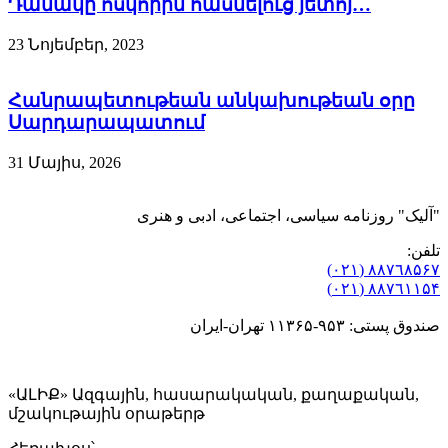
Դանակը ոսկորին հասնելուց յետոյ…
23 Նոյեմբեր, 2023
Հանրապետութեան անկախութեան օրը
Սարդարապատում
31 Մայիս, 2026
"آلیک" روزنامه سیاسی، اجتماعی، ادبی و هنری
تلفن:
٨۸٧٦٨۵۶۷ (٠٢١)
٨۸٧٦۱۱۵۴ (٠٢١)
صندوق پستی: ۹۵۳-۱۱۳۶۵ تهران-ایران
«ԱԼԻՔ» Ազգային, հասարակական, քաղաքական,
մշակութային օրաթերթ