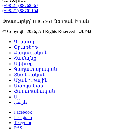
Հեռախօս՝
(+98-21) 88768567
(+98-21) 88761154
Փոստարկղ՝ 11365-953 Թեհրան-Իրան
© Copyright 2026, All Rights Reserved | ԱԼԻՔ
Գլխաւոր
Օրաթերթ
Քաղաքական
Համայնք
Սփիւռք
Գաղափարական
Տնտեսական
Մշակութային
Մարզական
Հասարակական
Այլ
فارسی
Facebook
Instagram
Telegram
RSS