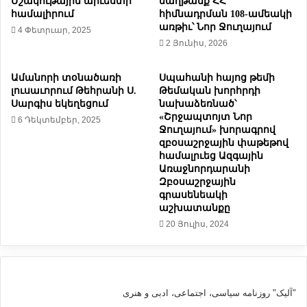
Մշակութային արւեստի
մաղթանք ՀՀ
Յ
ւ
համալիրում
հիմնադրման 108-ամեակի
Ո
ն
առթիւ՝ Նոր Ջուղայում
4 Փետրւար, 2025
Ւ
ի
2 Յունիս, 2026
Թ
ս
Ե
ի
Ա
Ամանորի տօնածառի
Սպահանի հայոց թեմի
2
լուսաւորում Թեհրանի Ս.
Թեմական խորհրդի
Ն
0
Սարգիս եկեղեցում
նախաձեռնած՝
Ճ
2
«Շրջապտոյտ Նոր
6 Դեկտեմբեր, 2025
Ա
4
Ջուղայում» խորագրով
Ն
թ
զբօսաշրջային փաթեթով
Ա
.
համալրւեց Ազգային
Պ
)
Առաջնորդարանի
Ա
Զբօսաշրջային
Ր
գրասենեակի
Հ
աշխատանքը
Ի
20 Յուլիս, 2024
Ն
»
մ
ի
"آلیک" روزنامه سیاسی، اجتماعی، ادبی و هنری
ջ