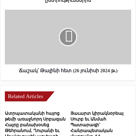
ընտրութիւններին
ա
խ
Ճ
ա
ա
ձ
շ
ե
ա
ռ
կ
ն
՝
ո
Թ
ւ
ա
թ
լ
ե
ի
Ճաշակ՝ Թալինի հետ (26 յունիսի 2024 թ.)
ա
ն
մ
ի
բ
հ
.
Related Articles
ե
տ
«
(
Ծ
Ատրպատականի հայոց
Յաւարտ կիրակնօրեայ
2
թեմի առաջնորդ Սրբազան
Սուրբ եւ Անմահ
Ա
6
Հայրը բանախօսեց
Պատարագի՝
Ռ
յ
Թեհրանում, Ղուրանի եւ
Հանրապետական
Ա
ո