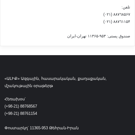
ո
ց
تلفن:
ա
٨۸٧٦٨۵۶۷ (٠٢١)
ռ
٨۸٧٦۱۱۵۴ (٠٢١)
ո
ւ
صندوق پستی: ۹۵۳-۱۱۳۶۵ تهران-ایران
մ
՝
ն
ւ
ի
ր
ւ
«ԱԼԻՔ» Ազգային, հասարակական, քաղաքական,
ա
մշակութային օրաթերթ
ծ
ն
Հեռախօս՝
ա
(+98-21) 88768567
հ
(+98-21) 88761154
ա
տ
ա
Փոստարկղ՝ 11365-953 Թեհրան-Իրան
կ