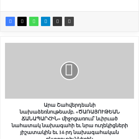
Ա
ր
ա
Շ
ա
հ
վ
ե
ր
դ
Արա Շահվերդեանի
ե
նախաձեռնութեամբ. «ԾԱՌԱՅՈՒԹԵԱՆ
ա
ՃԱՆԱՊԱՐՀԻՆ» միջոցառում՝ նւիրւած
ն
նահատակ նախագահի եւ նրա ուղեկիցների
ի
յիշատակին եւ 14-րդ նախագահական
ն