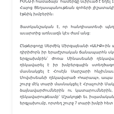
ԻՍՆԱ-ի համաձայն՝ համերգը նւիրւած է եղել
Հայոց Ցեղասպանութեան զոհերի յիշատակի
էթնիկ խմբերին։
Յատկանշական է, որ հանդիսատեսի պնդմ
աւարտից առնւազն կէս ժամ անց:
Ընթերցողը Սերժիկ Միրզայեանի «ԱԼԻՔ»-ին 
դիրիժորն իր երաժշտական ճանապարհն սկսե
երգչախմբին՝ Ժոռա Մինասեանի ղեկավ
ղեկավարել է իր խմբերգային ստեղծագո
մասնակցել է Հոսէյն Սարշարի հնչիւնա
Մովսիսեանի ղեկավարած «Կարապ», ապա 
շուրջ մէկ տարի մասնակցել է Հրաչուհի Մ
ձայնավարժումներին ու կատարումներին,
ղեկավարութեամբ՝ Մշակոյթի եւ իսլամա
երգչախումբ, որտեղ շուրջ 7 տարի խմբի հետ հ