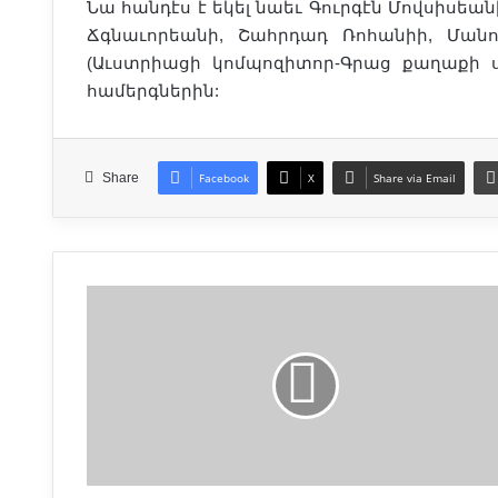
Նա հանդէս է եկել նաեւ Գուրգէն Մովսիսեա
Ճգնաւորեանի, Շահրդադ Ռոհանիի, Մանու
(Աւստրիացի կոմպոզիտոր-Գրաց քաղաքի 
համերգներին:
Share
Facebook
X
Share via Email
Վ
ա
ր
ո
ւ
ժ
ա
ն
Գ