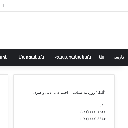
ar
witch skin
Search for
յին
Մարզական
Հասարակական
Այլ
فارسی
"آلیک" روزنامه سیاسی، اجتماعی، ادبی و هنری
تلفن:
٨۸٧٦٨۵۶۷ (٠٢١)
٨۸٧٦۱۱۵۴ (٠٢١)