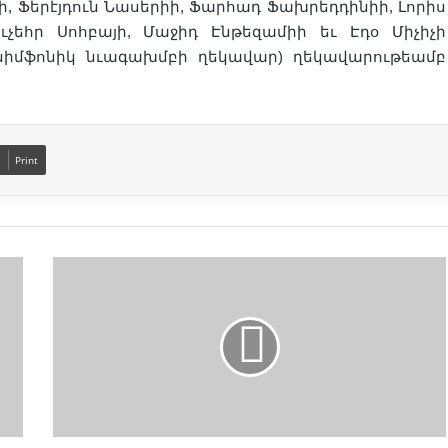
նի, Ֆերէյդուն Նասերիի, Ֆարհադ Ֆախրեդդինիի, Լորիս
չեհր Սոհբայի, Մաջիդ Էնթեզամիի եւ Էդօ Միչիչի
սիմֆոնիկ նւագախմբի ղեկավար) ղեկավարութեամբ
Print
Ն
ա
ս
ե
ր
Ք
ա
ն
ա