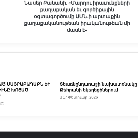
ն
Նասեր Քանանի. «Մարդու իրաւունքների
ի
քաղաքական եւ գործիքային
.
օգտագործումը ԱՄՆ-ի արտաքին
«
քաղաքականութեան իրականութեան մի
Մ
մասն է»
ա
ր
դ
ո
ւ
ի
ր
ա
ԱԾ ՄԱՅՐԱՔԱՂԱՔՆ ԵՒ
Տեառնընդառաջի նախատօնակը
ւ
ԻՒՆԸ ԽՈՑԱԾ
Թեհրանի եկեղեցիներում
ո
Ը
17 Փետրւար, 2026
ւ
025
ն
ք
ն
ե
ր