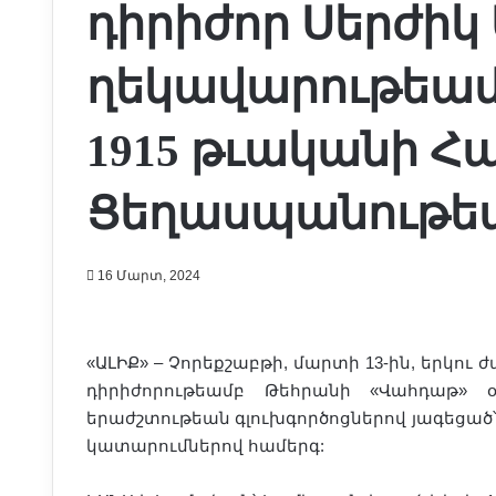
դիրիժոր Սերժիկ
ղեկավարութեամբ
1915 թւականի Հա
Ցեղասպանութե
16 Մարտ, 2024
«ԱԼԻՔ» – Չորեքշաբթի, մարտի 13-ին, երկո
դիրիժորութեամբ Թեհրանի «Վահդաթ» օ
երաժշտութեան գլուխգործոցներով յագեցած՝ 
կատարումներով համերգ: