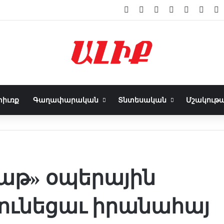
Facebook
Instagram
Telegram
RSS
Log In
Sideb
S
իւռք
Գաղափարական
Տնտեսական
Մշակութա
աթ» օպերային
 ունեցաւ իրանահայ