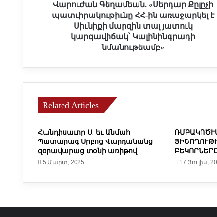
ե
Վարուժան Գեղամեան. «Սերդար Քըլըչի
ղ
պատւիրակութիւնը ՀՀ-ին առաջարկել է
ա
Սիւնիքի մարզին տալ յատուկ
մ
կարգավիճակ՝ Կալինինգրադի
ե
նմանութեամբ»
ա
ն
.
«
Ս
Related Articles
ե
ր
դ
Հանդիսաւոր Ս. եւ Անմահ
ՌՄԲԱԿՈԾՒ
ա
Պատարագ Սրբոց Վարդանանց
ՅԻՇՈՂՈՒԹ
ր
զօրավարաց տօնի առիթով
ԲԵԿՈՐՆԵՐ
Ք
5 Մարտ, 2025
17 Յուլիս, 2
ը
լ
ը
չ
ի