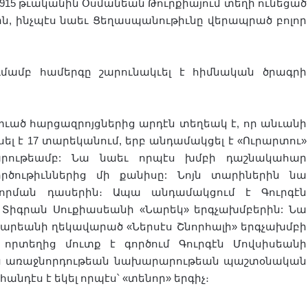
 1915 թւականին Օսմանեան Թուրքիայում տեղի ունեցած
ն, ինչպէս նաեւ Ցեղասպանութիւնը վերապրած բոլոր
ամբ համերգը շարունակւել է հիմնական ծրագրի
տւած հարցազրոյցներից արդէն տեղեակ է, որ անւանի
լ է 17 տարեկանում, երբ անդամակցել է «Ուրարտու»
արութեամբ: Նա նաեւ որպէս խմբի դաշնակահար
րծութիւններից մի քանիսը: Նոյն տարիներին նա
ւորման դասերին։ Ապա անդամակցում է Գուրգէն
Տիգրան Սուքիասեանի «Նարեկ» երգչախմբերին: Նա
ակարեանի ղեկավարած «Ներսէս Շնորհալի» երգչախմբի
 որտեղից մուտք է գործում Գուրգէն Մովսիսեանի
կան առաջնորդութեան նախարարութեան պաշտօնական
անդէս է եկել որպէս՝ «տենոր» երգիչ։