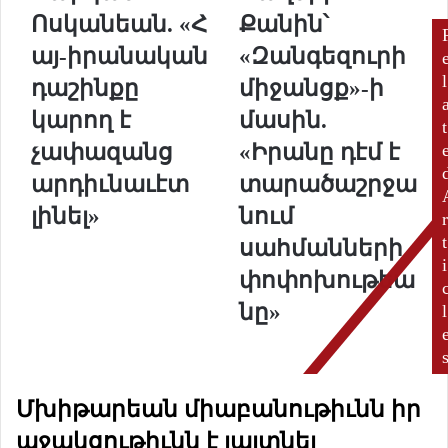
ա
ա
Ոսկանեան. «Հ
Քանին՝
ր
ղ
դ
ե
այ-իրանական
«Զանգեզուրի
ա
ր
l
դաշինքը
միջանցք»-ի
ն
ի
Ո
Ք
կարող է
մասին.
t
ս
ա
չափազանց
«Իրանը դէմ է
կ
ն
ա
ի
արդիւնաւէտ
տարածաշրջա
ն
ն
լինել»
նում
r
ե
՝
ա
«
t
սահմանների
ն
Զ
i
փոփոխութեա
.
ա
ն
նը»
l
«
գ
Հ
ե
ա
զ
յ
ո
Մխիթարեան միաբանութիւնն իր
-
ւ
ի
ր
աջակցութիւնն է յայտնել