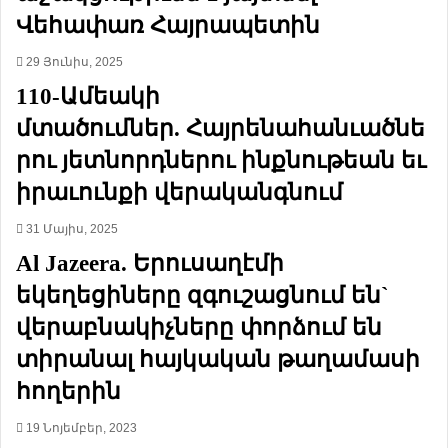
ր
ի
Վեհափառ Հայրապետին
ա
մ
ն
ի
29 Յունիս, 2025
ա
ջ
կ
ա
110-Ամեակի
ա
ն
մտածումներ. Հայրենահանւածնե
ն
ց
դ
ք
րու յետնորդներու ինքնութեան եւ
ա
»
իրաւունքի վերականգնում
շ
-
ի
ի
31 Մայիս, 2025
ն
մ
ք
ա
Al Jazeera. Երուսաղէմի
ը
ս
եկեղեցիները զգուշացնում են`
կ
ի
ա
ն
վերաբնակիչները փորձում են
ր
.
տիրանալ հայկական թաղամասի
ո
«
ղ
Ի
հողերին
է
ր
չ
ա
19 Նոյեմբեր, 2023
ա
ն