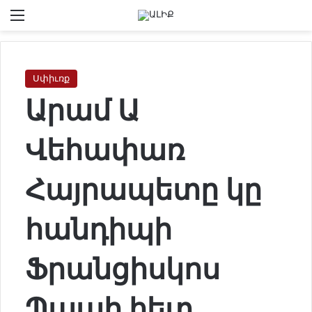
Menu
Se
Սփիւռք
Արամ Ա
Վեհափառ
Հայրապետը կը
հանդիպի
Ֆրանցիսկոս
Պապի հետ