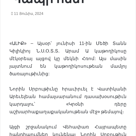
11 Յունիս, 2024
«ԱԼԻՔ» – Այսօր՝ յունիսի 11-ին Մեծի Տանն
Կիլիկիոյ Ն.Ս.Օ.Տ.Տ. Արամ Ա կաթողիկոսը
մէկօրեայ այցով կը մեկնի Հռոմ: Այս մասին
յայտնում են կաթողիկոսութեան մամլոյ
ծառայութիւնից:
Նորին Սրբութիւնը հրաւիրւել է Վատիկանի
Արեւելեան համալսարանում դասախօսութիւն
կարդալու՝ «Կրօնի դերը
աշխարհաքաղաքականութեան մէջ» թեմայով։
Այցի շրջանակում Վեհափառ Հայրապետը
հանդիպումներ կունենայ Նորին Սրբութիւն