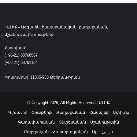
»
հ
մ
ա
ն
«ԱԼԻՔ» Ազգային, հասարակական, քաղաքական,
ն
մշակութային օրաթերթ
ե
ր
ի
Հեռախօս՝
փ
(+98-21) 88768567
ո
(+98-21) 88761154
փ
ո
Փոստարկղ՝ 11365-953 Թեհրան-Իրան
խ
ո
ւ
թ
© Copyright 2026, All Rights Reserved | ԱԼԻՔ
ե
ա
Գլխաւոր
Օրաթերթ
Քաղաքական
Համայնք
Սփիւռք
ն
Գաղափարական
Տնտեսական
Մշակութային
ը
»
Մարզական
Հասարակական
Այլ
فارسی